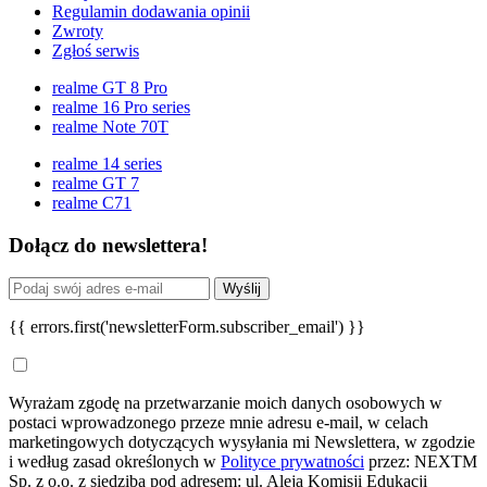
Regulamin dodawania opinii
Zwroty
Zgłoś serwis
realme GT 8 Pro
realme 16 Pro series
realme Note 70T
realme 14 series
realme GT 7
realme C71
Dołącz do newslettera!
Wyślij
{{ errors.first('newsletterForm.subscriber_email') }}
Wyrażam zgodę na przetwarzanie moich danych osobowych w
postaci wprowadzonego przeze mnie adresu e-mail, w celach
marketingowych dotyczących wysyłania mi Newslettera, w zgodzie
i według zasad określonych w
Polityce prywatności
przez: NEXTM
Sp. z o.o. z siedzibą pod adresem: ul. Aleja Komisji Edukacji