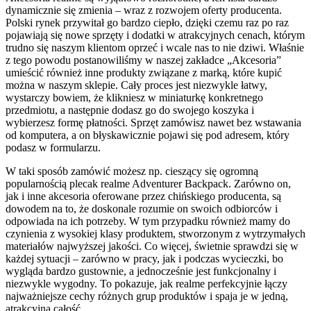
dynamicznie się zmienia – wraz z rozwojem oferty producenta.
Polski rynek przywitał go bardzo ciepło, dzięki czemu raz po raz
pojawiają się nowe sprzęty i dodatki w atrakcyjnych cenach, którym
trudno się naszym klientom oprzeć i wcale nas to nie dziwi. Właśnie
z tego powodu postanowiliśmy w naszej zakładce „Akcesoria”
umieścić również inne produkty związane z marką, które kupić
można w naszym sklepie. Cały proces jest niezwykle łatwy,
wystarczy bowiem, że klikniesz w miniaturkę konkretnego
przedmiotu, a następnie dodasz go do swojego koszyka i
wybierzesz formę płatności. Sprzęt zamówisz nawet bez wstawania
od komputera, a on błyskawicznie pojawi się pod adresem, który
podasz w formularzu.
W taki sposób zamówić możesz np. cieszący się ogromną
popularnością plecak realme Adventurer Backpack. Zarówno on,
jak i inne akcesoria oferowane przez chińskiego producenta, są
dowodem na to, że doskonale rozumie on swoich odbiorców i
odpowiada na ich potrzeby. W tym przypadku również mamy do
czynienia z wysokiej klasy produktem, stworzonym z wytrzymałych
materiałów najwyższej jakości. Co więcej, świetnie sprawdzi się w
każdej sytuacji – zarówno w pracy, jak i podczas wycieczki, bo
wygląda bardzo gustownie, a jednocześnie jest funkcjonalny i
niezwykle wygodny. To pokazuje, jak realme perfekcyjnie łączy
najważniejsze cechy różnych grup produktów i spaja je w jedną,
atrakcyjną całość.