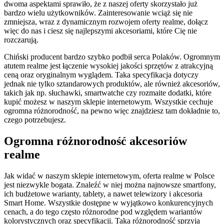
dwoma aspektami sprawiło, że z naszej oferty skorzystało już
bardzo wielu użytkowników. Zainteresowanie wciąż się nie
zmniejsza, wraz z dynamicznym rozwojem oferty realme, dołącz
więc do nas i ciesz się najlepszymi akcesoriami, które Cię nie
rozczarują.
Chiński producent bardzo szybko podbił serca Polaków. Ogromnym
atutem realme jest łączenie wysokiej jakości sprzętów z atrakcyjną
ceną oraz oryginalnym wyglądem. Taka specyfikacja dotyczy
jednak nie tylko sztandarowych produktów, ale również akcesoriów,
takich jak np. słuchawki, smartwatche czy rozmaite dodatki, które
kupić możesz w naszym sklepie internetowym. Wszystkie cechuje
ogromna różnorodność, na pewno więc znajdziesz tam dokładnie to,
czego potrzebujesz.
Ogromna różnorodność akcesoriów
realme
Jak widać w naszym sklepie internetowym, oferta realme w Polsce
jest niezwykle bogata. Znaleźć w niej można najnowsze smartfony,
ich budżetowe warianty, tablety, a nawet telewizory i akcesoria
Smart Home. Wszystkie dostępne w wyjątkowo konkurencyjnych
cenach, a do tego często różnorodne pod względem wariantów
kolorystycznych oraz specyfikacji. Taka różnorodność sprzyja