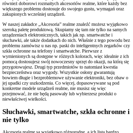
również doborowi rozmaitych akcesoriów realme, które każdy bez
większego problemu dostosuje do swojego gustu, wymagań oraz
zakupionych wcześniej urządzeń.
W naszej zakładce „Akcesoria” realme znaleźć możesz wyjątkowo
szeroką paletę produktową. Skupiamy się tam nie tylko na samych
urządzeniach elektronicznych, takich jak np. smartwatche i
słuchawki, ale także dodatkach do nich. Właśnie z tego powodu bez
problemu zamówisz u nas np. paski do inteligentnych zegarków czy
szkła ochronne na telefony i smartwatche. Pierwsze z
wymienionych są dostępne w różnych kolorach, więc idealnie z ich
pomocą dostosujesz swój nowoczesny sprzęt do okazji, na którą się
przygotowujesz. Drugi typ przedmiotów to natomiast kwestia
bezpieczeństwa oraz wygody. Wszystkie osłony gwarantują
bowiem długie i bezproblemowe używanie elektroniki, bez obaw o
jej upadki czy uszkodzenia. Co więcej, dopasowywane są pod
konkretne modele urządzeń realme, nie musisz się więc
przejmować, że nie będą pasowały lub wybierzesz produkt o
niewłaściwej wielkości.
Słuchawki, smartwatche, szkła ochronne i
nie tylko
Akcesoria realme są wyjątkowo różnorodne, a ich lista bardzo