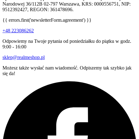
Narodowej 36/112B 02-797 Warszawa, KRS: 0000556751, NIP:
9512392427, REGON: 361478696.
{{ errors.first('newsletterForm.agreement') }}
+48 223086262
Odpowiemy na Twoje pytania od poniedziałku do piątku w godz.
9:00 - 16:00
sklep@realmeshop.pl
Możesz także wysłać nam wiadomość. Odpiszemy tak szybko jak
się da!