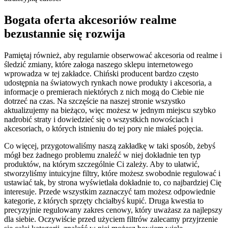
Bogata oferta akcesoriów realme
bezustannie się rozwija
Pamiętaj również, aby regularnie obserwować akcesoria od realme i
śledzić zmiany, które załoga naszego sklepu internetowego
wprowadza w tej zakładce. Chiński producent bardzo często
udostępnia na światowych rynkach nowe produkty i akcesoria, a
informacje o premierach niektórych z nich mogą do Ciebie nie
dotrzeć na czas. Na szczęście na naszej stronie wszystko
aktualizujemy na bieżąco, więc możesz w jednym miejscu szybko
nadrobić straty i dowiedzieć się o wszystkich nowościach i
akcesoriach, o których istnieniu do tej pory nie miałeś pojęcia.
Co więcej, przygotowaliśmy naszą zakładkę w taki sposób, żebyś
mógł bez żadnego problemu znaleźć w niej dokładnie ten typ
produktów, na którym szczególnie Ci zależy. Aby to ułatwić,
stworzyliśmy intuicyjne filtry, które możesz swobodnie regulować i
ustawiać tak, by strona wyświetlała dokładnie to, co najbardziej Cię
interesuje. Przede wszystkim zaznaczyć tam możesz odpowiednie
kategorie, z których sprzęty chciałbyś kupić. Druga kwestia to
precyzyjnie regulowany zakres cenowy, który uważasz za najlepszy
dla siebie. Oczywiście przed użyciem filtrów zalecamy przyjrzenie