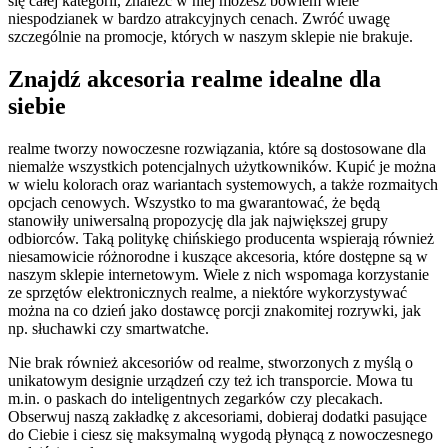
się całej kategorii, znaleźć w niej możesz bowiem wiele
niespodzianek w bardzo atrakcyjnych cenach. Zwróć uwagę
szczególnie na promocje, których w naszym sklepie nie brakuje.
Znajdź akcesoria realme idealne dla
siebie
realme tworzy nowoczesne rozwiązania, które są dostosowane dla
niemalże wszystkich potencjalnych użytkowników. Kupić je można
w wielu kolorach oraz wariantach systemowych, a także rozmaitych
opcjach cenowych. Wszystko to ma gwarantować, że będą
stanowiły uniwersalną propozycję dla jak największej grupy
odbiorców. Taką politykę chińskiego producenta wspierają również
niesamowicie różnorodne i kuszące akcesoria, które dostępne są w
naszym sklepie internetowym. Wiele z nich wspomaga korzystanie
ze sprzętów elektronicznych realme, a niektóre wykorzystywać
można na co dzień jako dostawcę porcji znakomitej rozrywki, jak
np. słuchawki czy smartwatche.
Nie brak również akcesoriów od realme, stworzonych z myślą o
unikatowym designie urządzeń czy też ich transporcie. Mowa tu
m.in. o paskach do inteligentnych zegarków czy plecakach.
Obserwuj naszą zakładkę z akcesoriami, dobieraj dodatki pasujące
do Ciebie i ciesz się maksymalną wygodą płynącą z nowoczesnego