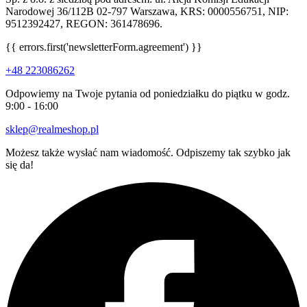
Narodowej 36/112B 02-797 Warszawa, KRS: 0000556751, NIP:
9512392427, REGON: 361478696.
{{ errors.first('newsletterForm.agreement') }}
+48 223086262
Odpowiemy na Twoje pytania od poniedziałku do piątku w godz.
9:00 - 16:00
sklep@realmeshop.pl
Możesz także wysłać nam wiadomość. Odpiszemy tak szybko jak
się da!