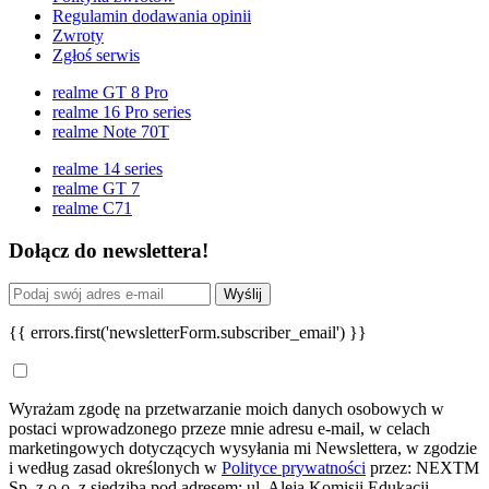
Regulamin dodawania opinii
Zwroty
Zgłoś serwis
realme GT 8 Pro
realme 16 Pro series
realme Note 70T
realme 14 series
realme GT 7
realme C71
Dołącz do newslettera!
Wyślij
{{ errors.first('newsletterForm.subscriber_email') }}
Wyrażam zgodę na przetwarzanie moich danych osobowych w
postaci wprowadzonego przeze mnie adresu e-mail, w celach
marketingowych dotyczących wysyłania mi Newslettera, w zgodzie
i według zasad określonych w
Polityce prywatności
przez: NEXTM
Sp. z o.o. z siedzibą pod adresem: ul. Aleja Komisji Edukacji