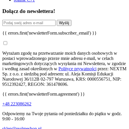
Dołącz do newslettera!
Wyślij
{{ errors.first('newsletterForm.subscriber_email') }}
Wyrażam zgodę na przetwarzanie moich danych osobowych w
postaci wprowadzonego przeze mnie adresu e-mail, w celach
marketingowych dotyczących wysyłania mi Newslettera, w zgodzie
i według zasad określonych w
Polityce prywatności
przez: NEXTM
Sp. z o.o. z siedzibą pod adresem: ul. Aleja Komisji Edukacji
Narodowej 36/112B 02-797 Warszawa, KRS: 0000556751, NIP:
9512392427, REGON: 361478696.
{{ errors.first('newsletterForm.agreement') }}
+48 223086262
Odpowiemy na Twoje pytania od poniedziałku do piątku w godz.
9:00 - 16:00
sklep@realmeshop.pl