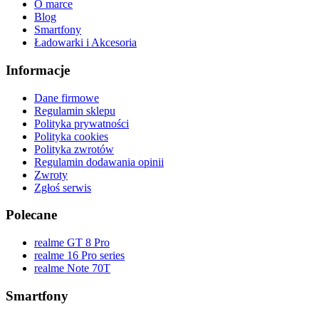
O marce
Blog
Smartfony
Ładowarki i Akcesoria
Informacje
Dane firmowe
Regulamin sklepu
Polityka prywatności
Polityka cookies
Polityka zwrotów
Regulamin dodawania opinii
Zwroty
Zgłoś serwis
Polecane
realme GT 8 Pro
realme 16 Pro series
realme Note 70T
Smartfony