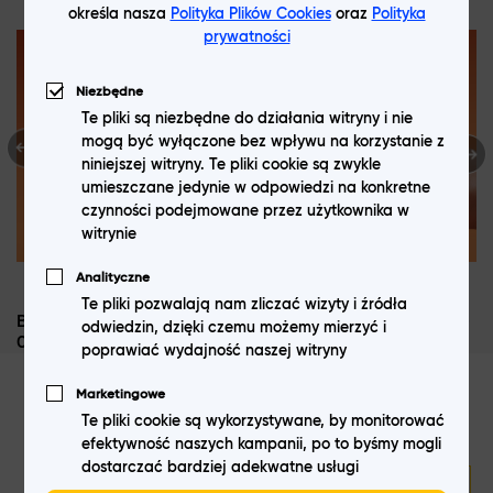
dodatkowymi, co może mieć znaczenie (np. szybkie ładowanie,
określa nasza
Polityka Plików Cookies
oraz
Polityka
funkcje aparatu).
prywatności
realme 11 - specyfikacja techniczna
Niezbędne
Te pliki są niezbędne do działania witryny i nie
Realme 11
to flagowiec z "krwi i kości", który zyskuje coraz
mogą być wyłączone bez wpływu na korzystanie z
większą popularność na rynku. Wyróżnia się przede wszystkim
niniejszej witryny. Te pliki cookie są zwykle
atrakcyjnym designem, wydajnymi podzespołami oraz
umieszczane jedynie w odpowiedzi na konkretne
przystępną ceną, biorąc pod uwagę jego moc.
czynności podejmowane przez użytkownika w
witrynie
Wśród najważniejszych cech dostępnych modeli można
Analityczne
wyrożnić:
Te pliki pozwalają nam zliczać wizyty i źródła
Brak wprowadzonego bloku o nazwie systemowej: raty-
odwiedzin, dzięki czemu możemy mierzyć i
Wyświetlacz
: Zarówno realme 11 Pro 5G, jak i jego mocniejsza
0
poprawiać wydajność naszej witryny
wersja - realme 11 Pro+ 5G, to modele, które wyróżniają się
przede wszystkim ekranem. Ekrany dotykowe realme 11 to 6,7-
Marketingowe
calowe wyświetlacze AMOLED o rozdzielczości 2412 x 1080
Te pliki cookie są wykorzystywane, by monitorować
Dołącz do newslettera!
pikseli (daje to aż 394 pikseli na cal) i odświeżaniu 120 Hz. Dzięki
efektywność naszych kampanii, po to byśmy mogli
temu ekrany AMOLED realme 11 są w stanie zapewnić wyraźny i
dostarczać bardziej adekwatne usługi
Wyślij
szczegółowy obraz oraz wyjątkowo płynną animację.