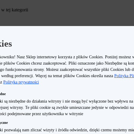
w tej kategorii
cesoriów Smart Home realme? Przede wszystkim ich ogromna różnorodność. W te
ektóre pomogą Ci w utrzymaniu odpowiedniej sylwetki, inne posprzątają Twój 
wakacje. Co najważniejsze, wszystkie one są najwyższej jakości i zostały stwo
st niezwykle łatwe, a dzięki nim Twoje życie codzienne stanie się o wiele łatwi
ies
ga Smart Home?
kowniku! Nasz Sklep internetowy korzysta z plików Cookies. Poniżej możesz 
piera się na zastosowaniu w domu różnorodnych, elektronicznych urządzeń, kt
je plików Cookies chcesz zaakceptować. Pliki oznaczone jako Niezbędne są ko
ych rozwiązań. Co to oznacza w praktyce? Mowa jest o wielu sprzętach gospo
go funkcjonowania strony. Możesz zaakceptować wszystkie pliki Cookies lub 
nia od użytkownika. Przykładem tu może być np. odkurzacz realme Techlife 
według preferencji. Więcej na temat plików Cookies określa nasza
Polityka P
 możesz zdalnie zapalać, gasić oraz zmieniać jej natężenie światła. Rolą dom
az
Polityka prywatności
owane i nie wymaga żadnych specjalnych umiejętności. W przypadku urządzeń m
 Home
Inne
ędne
ink.
iki są niezbędne do działania witryny i nie mogą być wyłączone bez wpływu na
iejszej witryny. Te pliki cookie są zwykle umieszczane jedynie w odpowiedzi n
 pozwoli Ci odpocząć i wykonywać wiele domowych czynności bez koniecznośc
ości podejmowane przez użytkownika w witrynie
dłączone są do intuicyjnej aplikacji mobilnej, za pomocą której można nimi ws
eństwo, np. podczas nieobecności domowników. To ogromny, technologiczny sk
yczne
le również podczas wykonywania codziennych obowiązków.
iki pozwalają nam zliczać wizyty i źródła odwiedzin, dzięki czemu możemy mie