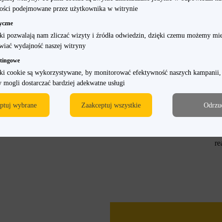
ości podejmowane przez użytkownika w witrynie
yczne
iki pozwalają nam zliczać wizyty i źródła odwiedzin, dzięki czemu możemy mie
wiać wydajność naszej witryny
tingowe
iki cookie są wykorzystywane, by monitorować efektywność naszych kampanii,
 mogli dostarczać bardziej adekwatne usługi
ptuj wybrane
Zaakceptuj wszystkie
Odrzu
re