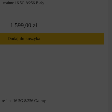
realme 16 5G 8/256 Biały
go. Wydajne urządzenia dostać można w wielu przypadkach o wiele taniej
y gotowe wydać nieco większe kwoty, jak i ludzie szukający podstawowego
1 599,00 zł
Dodaj do koszyka
iu, zapewniają dostęp do wszystkich niezbędnych aplikacji. Do tego
jakości. Wszystko to sprawia, że smartfony realme są ciekawą
 do swoich potrzeb.
realme 16 5G 8/256 Czarny