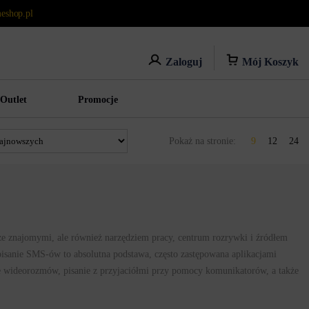
eshop.pl
Mój Koszyk
Zaloguj
Outlet
Promocje
Pokaż na stronie:
9
12
24
e znajomymi, ale również narzędziem pracy, centrum rozrywki i źródłem
isanie SMS-ów to absolutna podstawa, często zastępowana aplikacjami
e wideorozmów, pisanie z przyjaciółmi przy pomocy komunikatorów, a także