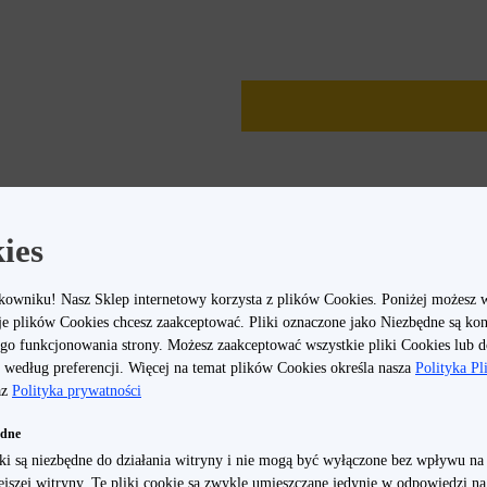
ies
kowniku! Nasz Sklep internetowy korzysta z plików Cookies. Poniżej możesz 
je plików Cookies chcesz zaakceptować. Pliki oznaczone jako Niezbędne są ko
go funkcjonowania strony. Możesz zaakceptować wszystkie pliki Cookies lub 
według preferencji. Więcej na temat plików Cookies określa nasza
Polityka P
az
Polityka prywatności
ędne
iki są niezbędne do działania witryny i nie mogą być wyłączone bez wpływu na
iejszej witryny. Te pliki cookie są zwykle umieszczane jedynie w odpowiedzi n