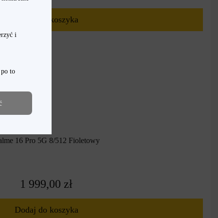
Dodaj do koszyka
rzyć i
 po to
ć
alme 16 Pro 5G 8/512 Fioletowy
1 999,00 zł
Dodaj do koszyka