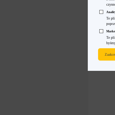
czynn
Analit
Te pl
popra
Marke
Te pl
byśmy
Zaakce
NOWOŚĆ