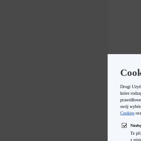
Cook
Drogi Użyt
NOWOŚĆ
które rodza
prawidłowe
swój wybór 
Cookies
or
Niezb
Te pl
z nin