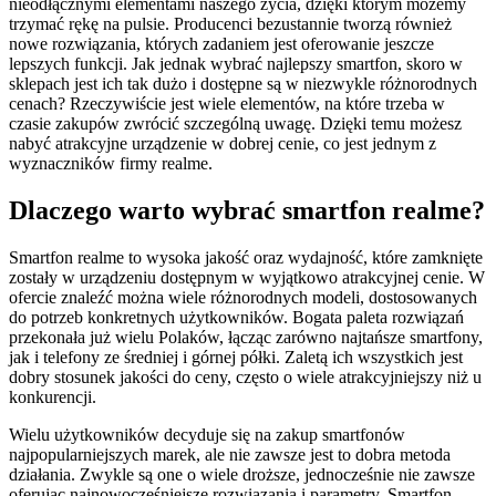
nieodłącznymi elementami naszego życia, dzięki którym możemy
trzymać rękę na pulsie. Producenci bezustannie tworzą również
nowe rozwiązania, których zadaniem jest oferowanie jeszcze
lepszych funkcji. Jak jednak wybrać najlepszy smartfon, skoro w
sklepach jest ich tak dużo i dostępne są w niezwykle różnorodnych
cenach? Rzeczywiście jest wiele elementów, na które trzeba w
czasie zakupów zwrócić szczególną uwagę. Dzięki temu możesz
nabyć atrakcyjne urządzenie w dobrej cenie, co jest jednym z
wyznaczników firmy realme.
Dlaczego warto wybrać smartfon realme?
Smartfon realme to wysoka jakość oraz wydajność, które zamknięte
zostały w urządzeniu dostępnym w wyjątkowo atrakcyjnej cenie. W
ofercie znaleźć można wiele różnorodnych modeli, dostosowanych
do potrzeb konkretnych użytkowników. Bogata paleta rozwiązań
przekonała już wielu Polaków, łącząc zarówno najtańsze smartfony,
jak i telefony ze średniej i górnej półki. Zaletą ich wszystkich jest
dobry stosunek jakości do ceny, często o wiele atrakcyjniejszy niż u
konkurencji.
Wielu użytkowników decyduje się na zakup smartfonów
najpopularniejszych marek, ale nie zawsze jest to dobra metoda
działania. Zwykle są one o wiele droższe, jednocześnie nie zawsze
oferując najnowocześniejsze rozwiązania i parametry. Smartfon