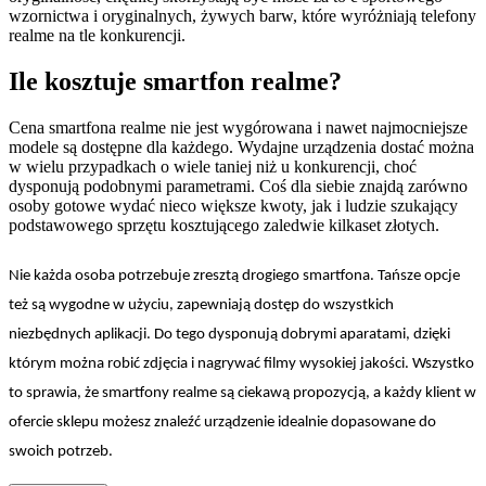
wzornictwa i oryginalnych, żywych barw, które wyróżniają telefony
realme na tle konkurencji.
Ile kosztuje smartfon realme?
Cena smartfona realme nie jest wygórowana i nawet najmocniejsze
modele są dostępne dla każdego. Wydajne urządzenia dostać można
w wielu przypadkach o wiele taniej niż u konkurencji, choć
dysponują podobnymi parametrami. Coś dla siebie znajdą zarówno
osoby gotowe wydać nieco większe kwoty, jak i ludzie szukający
podstawowego sprzętu kosztującego zaledwie kilkaset złotych.
Nie każda osoba potrzebuje zresztą drogiego smartfona. Tańsze opcje
też są wygodne w użyciu, zapewniają dostęp do wszystkich
niezbędnych aplikacji. Do tego dysponują dobrymi aparatami, dzięki
którym można robić zdjęcia i nagrywać filmy wysokiej jakości. Wszystko
to sprawia, że smartfony realme są ciekawą propozycją, a każdy klient w
ofercie sklepu możesz znaleźć urządzenie idealnie dopasowane do
swoich potrzeb.