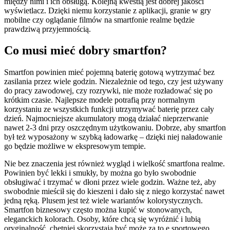
między nimi i ich obsługą. Kolejną kwestią jest dobrej jakości
wyświetlacz. Dzięki niemu korzystanie z aplikacji, granie w gry
mobilne czy oglądanie filmów na smartfonie realme będzie
prawdziwą przyjemnością.
Co musi mieć dobry smartfon?
Smartfon powinien mieć pojemną baterię gotową wytrzymać bez
zasilania przez wiele godzin. Niezależnie od tego, czy jest używany
do pracy zawodowej, czy rozrywki, nie może rozładować się po
krótkim czasie. Najlepsze modele potrafią przy normalnym
korzystaniu ze wszystkich funkcji utrzymywać baterię przez cały
dzień. Najmocniejsze akumulatory mogą działać nieprzerwanie
nawet 2-3 dni przy oszczędnym użytkowaniu. Dobrze, aby smartfon
był też wyposażony w szybką ładowarkę – dzięki niej naładowanie
go będzie możliwe w ekspresowym tempie.
Nie bez znaczenia jest również wygląd i wielkość smartfona realme.
Powinien być lekki i smukły, by można go było swobodnie
obsługiwać i trzymać w dłoni przez wiele godzin. Ważne też, aby
swobodnie mieścił się do kieszeni i dało się z niego korzystać nawet
jedną ręką. Plusem jest też wiele wariantów kolorystycznych.
Smartfon biznesowy często można kupić w stonowanych,
eleganckich kolorach. Osoby, które chcą się wyróżnić i lubią
oryginalność, chętniej skorzystają być może za to e sportowego