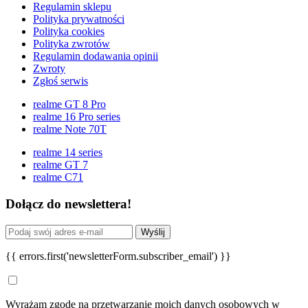
Regulamin sklepu
Polityka prywatności
Polityka cookies
Polityka zwrotów
Regulamin dodawania opinii
Zwroty
Zgłoś serwis
realme GT 8 Pro
realme 16 Pro series
realme Note 70T
realme 14 series
realme GT 7
realme C71
Dołącz do newslettera!
Wyślij
{{ errors.first('newsletterForm.subscriber_email') }}
Wyrażam zgodę na przetwarzanie moich danych osobowych w