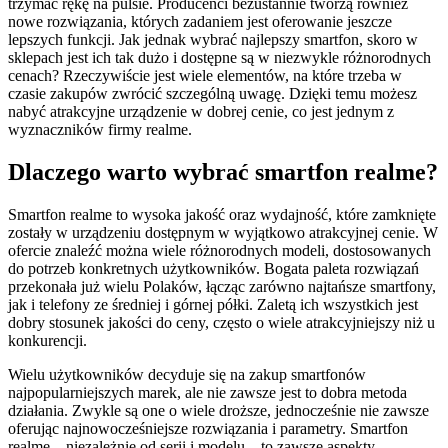
trzymać rękę na pulsie. Producenci bezustannie tworzą również
nowe rozwiązania, których zadaniem jest oferowanie jeszcze
lepszych funkcji. Jak jednak wybrać najlepszy smartfon, skoro w
sklepach jest ich tak dużo i dostępne są w niezwykle różnorodnych
cenach? Rzeczywiście jest wiele elementów, na które trzeba w
czasie zakupów zwrócić szczególną uwagę. Dzięki temu możesz
nabyć atrakcyjne urządzenie w dobrej cenie, co jest jednym z
wyznaczników firmy realme.
Dlaczego warto wybrać smartfon realme?
Smartfon realme to wysoka jakość oraz wydajność, które zamknięte
zostały w urządzeniu dostępnym w wyjątkowo atrakcyjnej cenie. W
ofercie znaleźć można wiele różnorodnych modeli, dostosowanych
do potrzeb konkretnych użytkowników. Bogata paleta rozwiązań
przekonała już wielu Polaków, łącząc zarówno najtańsze smartfony,
jak i telefony ze średniej i górnej półki. Zaletą ich wszystkich jest
dobry stosunek jakości do ceny, często o wiele atrakcyjniejszy niż u
konkurencji.
Wielu użytkowników decyduje się na zakup smartfonów
najpopularniejszych marek, ale nie zawsze jest to dobra metoda
działania. Zwykle są one o wiele droższe, jednocześnie nie zawsze
oferując najnowocześniejsze rozwiązania i parametry. Smartfon
realme – niezależnie od serii i modelu – to zawsze aspekty