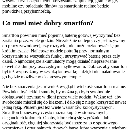
wyświetlacz. Dzięki niemu korzystanie z aplikacji, granie w gry
mobilne czy oglądanie filmów na smartfonie realme będzie
prawdziwą przyjemnością.
Co musi mieć dobry smartfon?
Smartfon powinien mieć pojemną baterię gotową wytrzymać bez
zasilania przez wiele godzin. Niezależnie od tego, czy jest używany
do pracy zawodowej, czy rozrywki, nie może rozładować się po
krótkim czasie. Najlepsze modele potrafią przy normalnym
korzystaniu ze wszystkich funkcji utrzymywać baterię przez cały
dzień. Najmocniejsze akumulatory mogą działać nieprzerwanie
nawet 2-3 dni przy oszczędnym użytkowaniu. Dobrze, aby smartfon
był też wyposażony w szybką ładowarkę – dzięki niej naładowanie
go będzie możliwe w ekspresowym tempie.
Nie bez znaczenia jest również wygląd i wielkość smartfona realme.
Powinien być lekki i smukły, by można go było swobodnie
obsługiwać i trzymać w dłoni przez wiele godzin. Ważne też, aby
swobodnie mieścił się do kieszeni i dało się z niego korzystać nawet
jedną ręką. Plusem jest też wiele wariantów kolorystycznych.
Smartfon biznesowy często można kupić w stonowanych,
eleganckich kolorach. Osoby, które chcą się wyróżnić i lubią
oryginalność, chętniej skorzystają być może za to e sportowego
wzornictwa i oryginalnych, żywych barw, które wyróżniają telefony