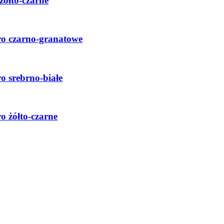
żółto-czarne
ro czarno-granatowe
o srebrno-białe
o żółto-czarne