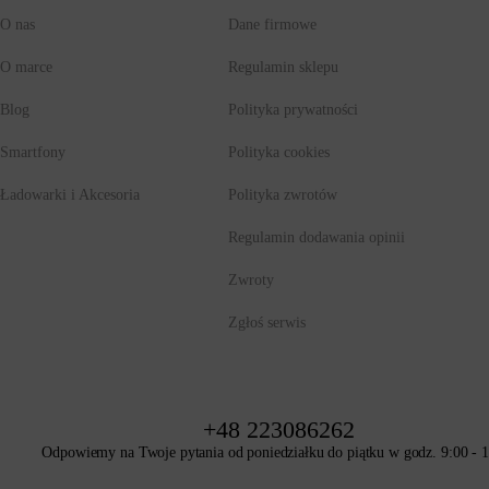
O nas
Dane firmowe
Główny aparat tylny
O marce
Regulamin sklepu
50 MP
Blog
Polityka prywatności
Smartfony
Polityka cookies
Aparat przedni
8 MP
Ładowarki i Akcesoria
Polityka zwrotów
Regulamin dodawania opinii
Zwroty
Zgłoś serwis
+48 223086262
Odpowiemy na Twoje pytania od poniedziałku do piątku w godz. 9:00 - 