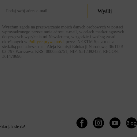
Wyślij
Wyrażam zgodę na przetwarzanie moich danych osobowych w postaci
wprowadzonego przeze mnie adresu e-mail, w celach marketingowych
dotyczących wysyłania mi Newslettera, w zgodzie i według zasad
określonych w
Polityce prywatności
przez: NEXTM Sp. z o.o. z
siedzibą pod adresem: ul. Aleja Komisji Edukacji Narodowej 36/112B
02-797 Warszawa, KRS: 0000556751, NIP: 9512392427, REGON:
361478696.
ko jak się da!