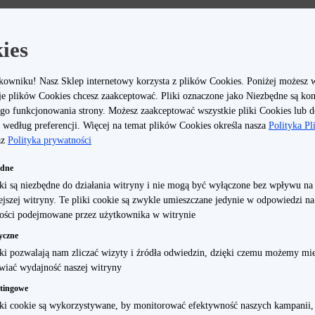
zeba zwrócić uwagę na zupełnie inne parametry niż w przypadku szukania tele
ty, którą chce się na nowy smartfon przeznaczyć – to pomoże wybrać najmocniej
ies
on realme, warto zwrócić uwagę na jego parametry, które w znacznym stopniu
 jest wybranie wydajnego procesora. Dzięki niemu nie ma problemu z korzystan
kowniku! Nasz Sklep internetowy korzysta z plików Cookies. Poniżej możesz 
westią jest dobrej jakości wyświetlacz. Dzięki niemu korzystanie z aplikacji,
je plików Cookies chcesz zaakceptować. Pliki oznaczone jako Niezbędne są ko
mnością.
go funkcjonowania strony. Możesz zaakceptować wszystkie pliki Cookies lub 
według preferencji. Więcej na temat plików Cookies określa nasza
Polityka P
dobry smartfon?
az
Polityka prywatności
 mieć pojemną baterię gotową wytrzymać bez zasilania przez wiele godzin. Nie
ędne
ię po krótkim czasie. Najlepsze modele potrafią przy normalnym korzystaniu z
iki są niezbędne do działania witryny i nie mogą być wyłączone bez wpływu na
działać nieprzerwanie nawet 2-3 dni przy oszczędnym użytkowaniu. Dobrze, a
iejszej witryny. Te pliki cookie są zwykle umieszczane jedynie w odpowiedzi n
ędzie możliwe w ekspresowym tempie.
ości podejmowane przez użytkownika w witrynie
yczne
 jest również wygląd i wielkość smartfona realme. Powinien być lekki i smukł
iki pozwalają nam zliczać wizyty i źródła odwiedzin, dzięki czemu możemy mie
 aby swobodnie mieścił się do kieszeni i dało się z niego korzystać nawet jed
wiać wydajność naszej witryny
można kupić w stonowanych, eleganckich kolorach. Osoby, które chcą się wyróżn
tingowe
inalnych, żywych barw, które wyróżniają telefony realme na tle konkurencji.
iki cookie są wykorzystywane, by monitorować efektywność naszych kampanii,