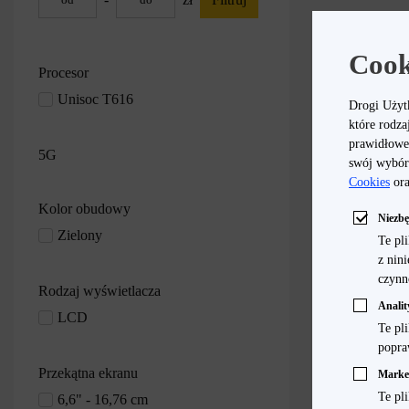
eksploatowane, tr
też ustalenie kwo
Cook
Wybierając smartf
Procesor
wszystkim istotne
Unisoc T616
Drogi Użyt
obsługą. Kolejną k
które rodza
prawdziwą przyje
prawidłowe
5G
swój wybór 
Co musi mieć 
Cookies
or
Kolor obudowy
Smartfon powinien
Niezb
może rozładować s
Zielony
Te pl
akumulatory mogą 
z nin
naładowanie go b
czynn
Rodzaj wyświetlacza
Analit
Nie bez znaczenia
LCD
Te pl
godzin. Ważne też,
popra
biznesowy często 
Przekątna ekranu
Marke
wzornictwa i oryg
Te pl
6,6" - 16,76 cm