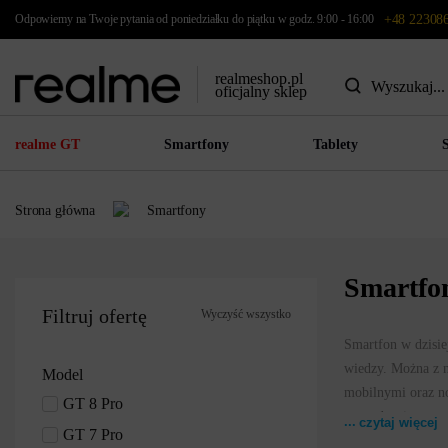
Odpowiemy na Twoje pytania od poniedziałku do piątku w godz. 9:00 - 16:00
+48 22308
realmeshop.pl
oficjalny sklep
realme GT
Smartfony
Tablety
Strona główna
Smartfony
Smartfo
Filtruj ofertę
Wyczyść wszystko
Smartfon w dzisie
wiedzy. Można z n
Model
mobilnymi oraz no
GT 8 Pro
sprawdzanie pogod
czytaj więcej
GT 7 Pro