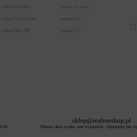
realme GT 8 Pro
realme 14 series
realme 16 Pro series
realme GT 7
realme Note 70T
realme C71
sklep@realmeshop.pl
16:00
Możesz także wysłać nam wiadomość. Odpiszemy tak szyb