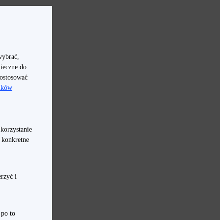
fonu do okazjonalnego przeglądania mediów społecznościowych. Ważne jest
sze urządzenie w swojej kategorii cenowej.
 zależą od dwóch wytycznych, które zostały wymienione wcześniej. Przede
iem z niezbędnych aplikacji, a także przechodzeniem między nimi i ich
wybrać,
 granie w gry mobilne czy oglądanie filmów na smartfonie realme będzie
nieczne do
dostosować
lików
zależnie od tego, czy jest używany do pracy zawodowej, czy rozrywki, nie
e wszystkich funkcji utrzymywać baterię przez cały dzień. Najmocniejsze
 korzystanie
by smartfon był też wyposażony w szybką ładowarkę – dzięki niej
a konkretne
y, by można go było swobodnie obsługiwać i trzymać w dłoni przez wiele
rzyć i
ną ręką. Plusem jest też wiele wariantów kolorystycznych. Smartfon
ić i lubią oryginalność, chętniej skorzystają być może za to e sportowego
 po to