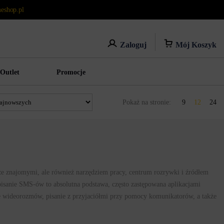
eshop.pl
Mój Koszyk
Zaloguj
Outlet
Promocje
Pokaż na stronie:
9
12
24
e znajomymi, ale również narzędziem pracy, centrum rozrywki i źródłem
isanie SMS-ów to absolutna podstawa, często zastępowana aplikacjami
e wideorozmów, pisanie z przyjaciółmi przy pomocy komunikatorów, a także