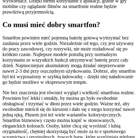
wyświetlacz. Dzięki niemu korzystanie z aplikacji, granie w gry
mobilne czy oglądanie filmów na smartfonie realme będzie
prawdziwą przyjemnością.
Co musi mieć dobry smartfon?
Smartfon powinien mieć pojemną baterię gotową wytrzymać bez
zasilania przez wiele godzin. Niezależnie od tego, czy jest używany
do pracy zawodowej, czy rozrywki, nie może rozładować się po
krótkim czasie. Najlepsze modele potrafią przy normalnym
korzystaniu ze wszystkich funkcji utrzymywać baterię przez cały
dzień. Najmocniejsze akumulatory mogą działać nieprzerwanie
nawet 2-3 dni przy oszczędnym użytkowaniu. Dobrze, aby smartfon
był też wyposażony w szybką ładowarkę – dzięki niej naładowanie
go będzie możliwe w ekspresowym tempie.
Nie bez znaczenia jest również wygląd i wielkość smartfona realme.
Powinien być lekki i smukły, by można go było swobodnie
obsługiwać i trzymać w dłoni przez wiele godzin. Ważne też, aby
swobodnie mieścił się do kieszeni i dało się z niego korzystać nawet
jedną ręką. Plusem jest też wiele wariantów kolorystycznych.
Smartfon biznesowy często można kupić w stonowanych,
eleganckich kolorach. Osoby, które chcą się wyróżnić i lubią
oryginalność, chętniej skorzystają być może za to e sportowego
wzornictwa i oryginalnych, żywych barw, które wyróżniają telefony