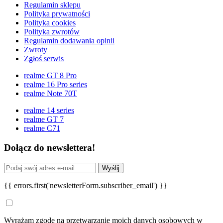
Regulamin sklepu
Polityka prywatności
Polityka cookies
Polityka zwrotów
Regulamin dodawania opinii
Zwroty
Zgłoś serwis
realme GT 8 Pro
realme 16 Pro series
realme Note 70T
realme 14 series
realme GT 7
realme C71
Dołącz do newslettera!
Wyślij
{{ errors.first('newsletterForm.subscriber_email') }}
Wyrażam zgodę na przetwarzanie moich danych osobowych w