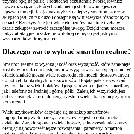
trzymać rękę na pulsie. Producenci bezustannie tworzą również
nowe rozwiązania, których zadaniem jest oferowanie jeszcze
lepszych funkcji. Jak jednak wybrać najlepszy smartfon, skoro w
sklepach jest ich tak dużo i dostępne są w niezwykle różnorodnych
cenach? Rzeczywiście jest wiele elementów, na które trzeba w
czasie zakupów zwrócić szczególną uwagę. Dzięki temu możesz
nabyć atrakcyjne urządzenie w dobrej cenie, co jest jednym z
wyznaczników firmy realme.
Dlaczego warto wybrać smartfon realme?
Smartfon realme to wysoka jakość oraz wydajność, które zamknięte
zostały w urządzeniu dostępnym w wyjątkowo atrakcyjnej cenie. W
ofercie znaleźć można wiele różnorodnych modeli, dostosowanych
do potrzeb konkretnych użytkowników. Bogata paleta rozwiązań
przekonała już wielu Polaków, łącząc zarówno najtańsze smartfony,
jak i telefony ze średniej i górnej półki. Zaletą ich wszystkich jest
dobry stosunek jakości do ceny, często o wiele atrakcyjniejszy niż u
konkurencji.
Wielu użytkowników decyduje się na zakup smartfonów
najpopularniejszych marek, ale nie zawsze jest to dobra metoda
działania. Zwykle są one o wiele droższe, jednocześnie nie zawsze
oferując najnowocześniejsze rozwiązania i parametry. Smartfon
realme – niezależnie od serii i modelu – to zawsze aspekty