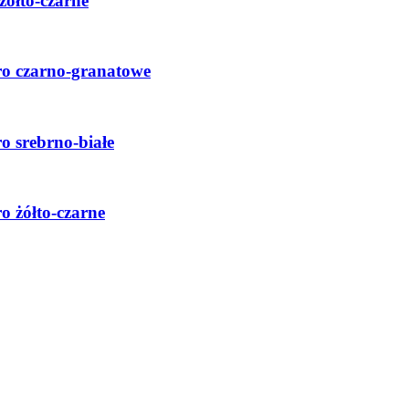
żółto-czarne
ro czarno-granatowe
o srebrno-białe
o żółto-czarne