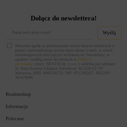
Różnorodne szkła ochronne realme w atrakcyjnych
cenach
Dołącz do newslettera!
Bardzo wiele osób nie decyduje się na dodatkową ochronę swojego
telefonu ze względu na wysoką cenę profesjonalnych produktów, które ją
Wyślij
zapewniają. Szkła ochronne do smartfonów realme są jednak dostępne dla
każdego i nie trzeba wydawać na nie fortuny. Co więcej, są bardzo dobrej
Wyrażam zgodę na przetwarzanie moich danych osobowych w
postaci wprowadzonego przeze mnie adresu e-mail, w celach
jakości, a poszczególne produkty pasują do konkretnych modeli
marketingowych dotyczących wysyłania mi Newslettera, w
oferowanych przez chińskiego producenta. Zamawiając je, można mieć
zgodzie i według zasad określonych w
Polityce
prywatności
przez: NEXTM Sp. z o.o. z siedzibą pod adresem:
pewność, że będą idealnie chronić sprzęt przez długi czas.
ul. Aleja Komisji Edukacji Narodowej 36/112B 02-797
Warszawa, KRS: 0000556751, NIP: 9512392427, REGON:
Część użytkowników boi się zamawiać szkła ochronne również z uwagi
361478696.
na brak doświadczenia w ich zakładaniu. Produkt ten łatwo przykleić
nieodpowiednio, jeśli nie postępuje się zgodnie z instrukcją. Nałożenie go
Realmeshop
w zewnętrznym serwisie stacjonarnym z kolei jest płatne i zwiększa
ostateczną cenę zakupu. Na szczęście ochrony na smartfony realme
Informacje
zawierają łatwe zestawy montażowe, dzięki którym każdy da radę w
perfekcyjny sposób zabezpieczyć swoje urządzenie, bez żądnych błędów
Polecane
czy bąbli powietrza.