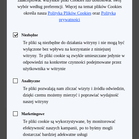
zaakceptować wszystkie pliki Cookies lub dostosować swój
wybór według preferencji. Więcej na temat plików Cookies
Szkła ochronne do smartfonów realme to przede wszystkim połączenie
określa nasza
Polityka Plików Cookies
oraz
Polityka
MyScreen L!te Glass Edge Full Glue
prywatności
jakości z dobrą, przystępną ceną. Produkty dostępne w oficjalnym sklepie
do realme 7 5G/ 7
producenta odznaczają się trwałością, wytrzymałością oraz wygodą
użytkowania. Zależnie od modelu, dostępne są także warianty nawet
Niezbędne
podwójnie wzmacniające ekran przed rozbiciem oraz zapewniające
Te pliki są niezbędne do działania witryny i nie mogą być
9,99 zł
wyłączone bez wpływu na korzystanie z niniejszej
trwałość 9H i grubość 0,33 MM. Dzięki temu telefon wyglądał będzie
witryny. Te pliki cookie są zwykle umieszczane jedynie w
elegancko, a jego odporność na wszelkie zarysowania zdecydowanie się
odpowiedzi na konkretne czynności podejmowane przez
Pokaż produkt
zwiększy. Nie bez znaczenia jest też to, że szkła mogą mieć pełną
użytkownika w witrynie
warstwę klejową, dzięki czemu idealnie przylegają do ekranu.
Analityczne
Produkty polecane do ochrony ekranów w smartfonach realme – zależnie
Te pliki pozwalają nam zliczać wizyty i źródła odwiedzin,
od modelu – wykonywane są m.in. ze szkła hartowanego lub
dzięki czemu możemy mierzyć i poprawiać wydajność
hybrydowego. Dzięki nim smartfony stają się trwalsze i odporne na
naszej witryny
uszkodzenia, ale jednocześnie nie tracą na funkcjonalności. Niektóre
Marketingowe
rozwiązania oferują nawet zaokrąglone, polerowane krawędzie,
Te pliki cookie są wykorzystywane, by monitorować
wykonane w technologii 2.50. Dzięki nim powłoka ochronna wygląda
efektywność naszych kampanii, po to byśmy mogli
naturalnie i zupełnie nie rzuca się oczy. Szkła ochronne do realme to też
dostarczać bardziej adekwatne usługi
brak zagrożenia bąblami powietrza czy odklejaniem się szkła dzięki