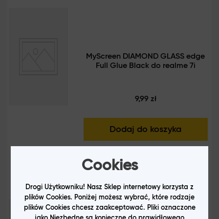
Na co zwrócić uwagę, wybierając szkło ochronne
do telefonu realme?
Wybierając szkło ochronne do smartfonu realme, warto przede
wszystkim zwrócić uwagę na jego specyfikację. Często
MyScreen DIAMOND GLASS edge
producenci mają w swojej ofercie różnego typu produkty,
Full Glue Black do realme 7i
zapewniające częściową lub kompleksową ochronę. Istotne jest
też zwrócenie uwagi na to, aby dodatkowa warstwa zakrywała
cały wyświetlacz, a nie tylko jego część. Dobre wyprofilowanie
9,99 zł
osłony to klucz do skutecznego zabezpieczenia sprzętu. A
ważną kwestią jest także ich twardość i grubość.
Dodaj do koszyka
Zwykle smartfony psują się przypadkiem, na skutek upadków,
uderzeń lub innych, przypadkowych sytuacji. Większość
Cookies
użytkowników, widząc kolejną rysę na ekranie, nawet nie potrafi
powiedzieć, co doprowadziło do jej powstania. Właśnie
dlatego warto kupić szkła ochronne do realme, które w jak
Drogi Użytkowniku! Nasz Sklep internetowy korzysta z
najwyższym stopniu chronią przed tego typu sytuacjami.
plików Cookies. Poniżej możesz wybrać, które rodzaje
plików Cookies chcesz zaakceptować. Pliki oznaczone
Ważne też, by były w pełni funkcjonalne – bezpieczeństwo to
jako Niezbędne są konieczne do prawidłowego