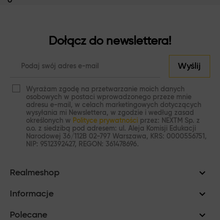
wyświetlaczu.
realme ma w swojej ofercie szkła ochronne dokładnie
Dołącz do newslettera!
dopasowane do konkretnych modeli swoich smartfonów. Co
więcej, są one dostępne w wyjątkowo atrakcyjnych cenach.
Wyślij
Zależnie od wybranego produktu, trafić mogą do klienta nawet
wraz z łatwym i prostym w użyciu systemem montażu, dzięki
Wyrażam zgodę na przetwarzanie moich danych
czemu da się założyć je nawet samemu i to bez wychodzenia z
osobowych w postaci wprowadzonego przeze mnie
domu.
adresu e-mail, w celach marketingowych dotyczących
wysyłania mi Newslettera, w zgodzie i według zasad
określonych w
Polityce prywatności
przez: NEXTM Sp. z
Różnorodne szkła ochronne realme w
o.o. z siedzibą pod adresem: ul. Aleja Komisji Edukacji
Narodowej 36/112B 02-797 Warszawa, KRS: 0000556751,
atrakcyjnych cenach
NIP: 9512392427, REGON: 361478696.
Bardzo wiele osób nie decyduje się na dodatkową ochronę
swojego telefonu ze względu na wysoką cenę profesjonalnych
Realmeshop
produktów, które ją zapewniają. Szkła ochronne do smartfonów
Informacje
realme są jednak dostępne dla każdego i nie trzeba wydawać
na nie fortuny. Co więcej, są bardzo dobrej jakości, a
Polecane
poszczególne produkty pasują do konkretnych modeli