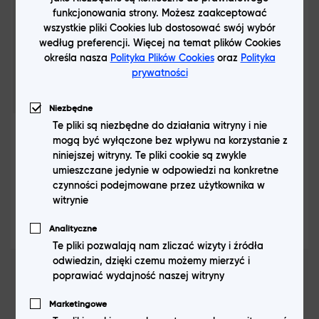
jedno, ale wygoda użytkowania jest równie istotna. Warto
funkcjonowania strony. Możesz zaakceptować
zdecydować się na szkła wykonane z przezroczystych
wszystkie pliki Cookies lub dostosować swój wybór
materiałów, dodatkowo ułatwiających usuwanie zabrudzeń z
MyScreen L!te Glass Edge Full
według preferencji. Więcej na temat plików Cookies
ekranu.
Glue do realme 7 5G/ 7
określa nasza
Polityka Plików Cookies
oraz
Polityka
prywatności
Dlaczego warto kupić szkło ochronne do realme?
9,99 zł
Niezbędne
Szkła ochronne do smartfonów realme to przede wszystkim
Te pliki są niezbędne do działania witryny i nie
połączenie jakości z dobrą, przystępną ceną. Produkty
mogą być wyłączone bez wpływu na korzystanie z
Pokaż produkt
dostępne w oficjalnym sklepie producenta odznaczają się
niniejszej witryny. Te pliki cookie są zwykle
trwałością, wytrzymałością oraz wygodą użytkowania. Zależnie
umieszczane jedynie w odpowiedzi na konkretne
od modelu, dostępne są także warianty nawet podwójnie
czynności podejmowane przez użytkownika w
wzmacniające ekran przed rozbiciem oraz zapewniające
witrynie
trwałość 9H i grubość 0,33 MM. Dzięki temu telefon wyglądał
Analityczne
będzie elegancko, a jego odporność na wszelkie zarysowania
Te pliki pozwalają nam zliczać wizyty i źródła
zdecydowanie się zwiększy. Nie bez znaczenia jest też to, że
odwiedzin, dzięki czemu możemy mierzyć i
szkła mogą mieć pełną warstwę klejową, dzięki czemu idealnie
poprawiać wydajność naszej witryny
przylegają do ekranu.
Marketingowe
Produkty polecane do ochrony ekranów w smartfonach realme