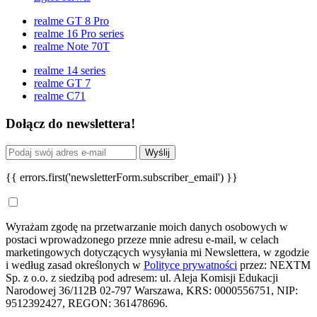
realme GT 8 Pro
realme 16 Pro series
realme Note 70T
realme 14 series
realme GT 7
realme C71
Dołącz do newslettera!
Wyślij
{{ errors.first('newsletterForm.subscriber_email') }}
Wyrażam zgodę na przetwarzanie moich danych osobowych w
postaci wprowadzonego przeze mnie adresu e-mail, w celach
marketingowych dotyczących wysyłania mi Newslettera, w zgodzie
i według zasad określonych w
Polityce prywatności
przez: NEXTM
Sp. z o.o. z siedzibą pod adresem: ul. Aleja Komisji Edukacji
Narodowej 36/112B 02-797 Warszawa, KRS: 0000556751, NIP:
9512392427, REGON: 361478696.