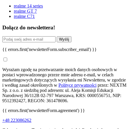
realme 14 series
realme GT 7
realme C71
Dołącz do newslettera!
Wyślij
{{ errors.first('newsletterForm.subscriber_email') }}
Wyrażam zgodę na przetwarzanie moich danych osobowych w
postaci wprowadzonego przeze mnie adresu e-mail, w celach
marketingowych dotyczących wysyłania mi Newslettera, w zgodzie
i według zasad określonych w
Polityce prywatności
przez: NEXTM
Sp. z o.o. z siedzibą pod adresem: ul. Aleja Komisji Edukacji
Narodowej 36/112B 02-797 Warszawa, KRS: 0000556751, NIP:
9512392427, REGON: 361478696.
{{ errors.first('newsletterForm.agreement') }}
+48 223086262