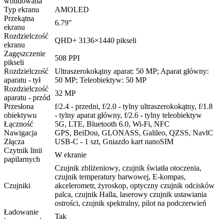
wbudowana
Typ ekranu
AMOLED
Przekątna
6.79"
ekranu
Rozdzielczość
QHD+ 3136×1440 pikseli
ekranu
Zagęszczenie
508 PPI
pikseli
Rozdzielczość
Ultraszerokokątny aparat: 50 MP; Aparat główny:
aparatu - tył
50 MP; Teleobiektyw: 50 MP
Rozdzielczość
32 MP
aparatu - przód
Przesłona
f/2.4 - przedni, f/2.0 - tylny ultraszerokokątny, f/1.8
obiektywu
- tylny aparat główny, f/2.6 - tylny teleobiektyw
Łączność
5G, LTE, Bluetooth 6.0, Wi-Fi, NFC
Nawigacja
GPS, BeiDou, GLONASS, Galileo, QZSS, NavlC
Złącza
USB-C - 1 szt, Gniazdo kart nanoSIM
Czytnik linii
W ekranie
papilarnych
Czujnik zbliżeniowy, czujnik światła otoczenia,
czujnik temperatury barwowej, E-kompas,
Czujniki
akcelerometr, żyroskop, optyczny czujnik odcisków
palca, czujnik Halla, laserowy czujnik ustawiania
ostrości, czujnik spektralny, pilot na podczerwień
Ładowanie
Tak