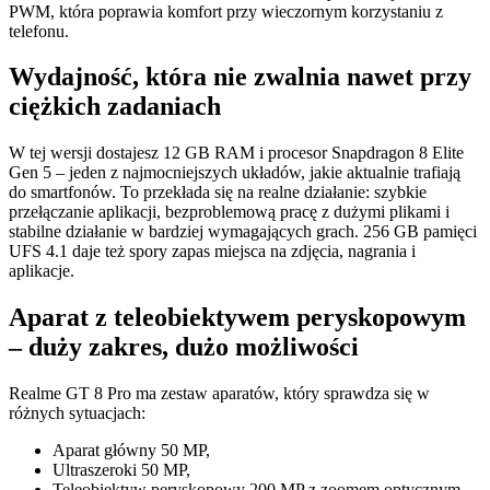
PWM, która poprawia komfort przy wieczornym korzystaniu z
telefonu.
Wydajność, która nie zwalnia nawet przy
ciężkich zadaniach
W tej wersji dostajesz 12 GB RAM i procesor Snapdragon 8 Elite
Gen 5 – jeden z najmocniejszych układów, jakie aktualnie trafiają
do smartfonów. To przekłada się na realne działanie: szybkie
przełączanie aplikacji, bezproblemową pracę z dużymi plikami i
stabilne działanie w bardziej wymagających grach. 256 GB pamięci
UFS 4.1 daje też spory zapas miejsca na zdjęcia, nagrania i
aplikacje.
Aparat z teleobiektywem peryskopowym
– duży zakres, dużo możliwości
Realme GT 8 Pro ma zestaw aparatów, który sprawdza się w
różnych sytuacjach:
Aparat główny 50 MP,
Ultraszeroki 50 MP,
Teleobiektyw peryskopowy 200 MP z zoomem optycznym