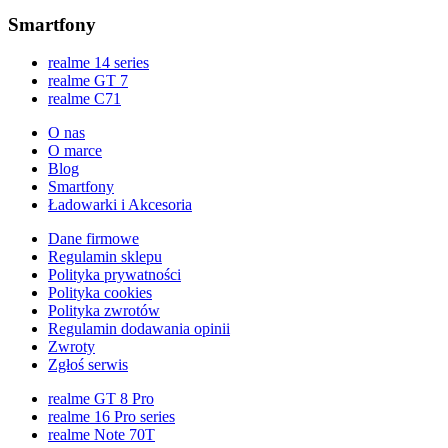
Smartfony
realme 14 series
realme GT 7
realme C71
O nas
O marce
Blog
Smartfony
Ładowarki i Akcesoria
Dane firmowe
Regulamin sklepu
Polityka prywatności
Polityka cookies
Polityka zwrotów
Regulamin dodawania opinii
Zwroty
Zgłoś serwis
realme GT 8 Pro
realme 16 Pro series
realme Note 70T