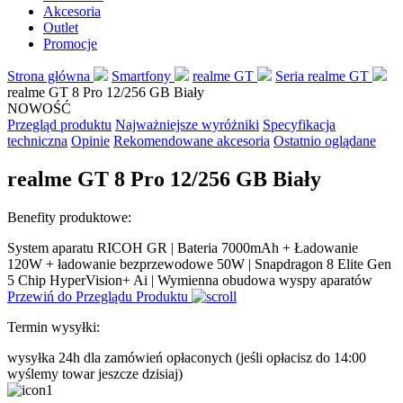
Akcesoria
Outlet
Promocje
Strona główna
Smartfony
realme GT
Seria realme GT
realme GT 8 Pro 12/256 GB Biały
NOWOŚĆ
Przegląd produktu
Najważniejsze wyróżniki
Specyfikacja
techniczna
Opinie
Rekomendowane akcesoria
Ostatnio oglądane
realme GT 8 Pro 12/256 GB Biały
Benefity produktowe:
System aparatu RICOH GR | Bateria 7000mAh + Ładowanie
120W + ładowanie bezprzewodowe 50W | Snapdragon 8 Elite Gen
5 Chip HyperVision+ Ai | Wymienna obudowa wyspy aparatów
Przewiń do Przeglądu Produktu
Termin wysyłki:
wysyłka 24h dla zamówień opłaconych
(jeśli opłacisz do 14:00
wyślemy towar jeszcze dzisiaj)