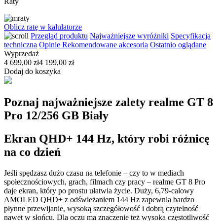
Raty
Oblicz ratę w kalulatorze
Przegląd produktu
Najważniejsze wyróżniki
Specyfikacja
techniczna
Opinie
Rekomendowane akcesoria
Ostatnio oglądane
Wyprzedaż
4 699,00 zł
4 199,00 zł
Dodaj do koszyka
Poznaj najważniejsze zalety realme GT 8
Pro 12/256 GB Biały
Ekran QHD+ 144 Hz, który robi różnicę
na co dzień
Jeśli spędzasz dużo czasu na telefonie – czy to w mediach
społecznościowych, grach, filmach czy pracy – realme GT 8 Pro
daje ekran, który po prostu ułatwia życie. Duży, 6,79-calowy
AMOLED QHD+ z odświeżaniem 144 Hz zapewnia bardzo
płynne przewijanie, wysoką szczegółowość i dobrą czytelność
nawet w słońcu. Dla oczu ma znaczenie też wysoka częstotliwość