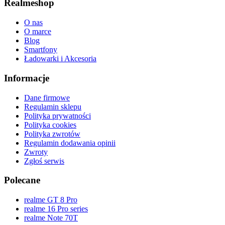
Realmeshop
O nas
O marce
Blog
Smartfony
Ładowarki i Akcesoria
Informacje
Dane firmowe
Regulamin sklepu
Polityka prywatności
Polityka cookies
Polityka zwrotów
Regulamin dodawania opinii
Zwroty
Zgłoś serwis
Polecane
realme GT 8 Pro
realme 16 Pro series
realme Note 70T