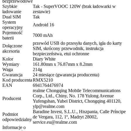
bezprzewodowe
Szybkie
Tak - SuperVOOC 120W (brak ładowarki w
ładowanie
zestawie)
Dual SIM
Tak
System
Android 16
operacyjny
Pojemność
7000 mAh
baterii
przewód USB do przesyłu danych, igła do karty
Dołączone
SIM, skrócony przewodnik, instrukcja
akcesoria
bezpieczeństwa, etui ochronne
Kolor
Diary White
Wymiary
161.80mm x 76.87mm x 8.2mm
Waga
214g
Gwarancja
24 miesiące (gwarancja producenta)
Kod producenta
RMX5210
EAN
6941764476974
realme Chongqing Mobile Telecommunications
Corp., Ltd., Chiny, No. 178 Yulong Avenue
Producent
Yufengshan, Yubei District, Chongqing 401120,
ylp@realme.com
Baradine Invest, S.L.U., Hiszpania, Calle Príncipe
Podmiot
de Vergara, 112, 1º, Madryt 28002,
odpowiedzialny
service.eu@realme.com
Informacje o