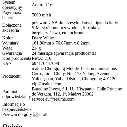
System
Android 16
operacyjny
Pojemność
7000 mAh
baterii
przewód USB do przesyłu danych, igła do karty
Dołączone
SIM, skrócony przewodnik, instrukcja
akcesoria
bezpieczeństwa, etui ochronne
Kolor
Diary White
Wymiary
161.80mm x 76.87mm x 8.2mm
Waga
214g
Gwarancja
24 miesiące (gwarancja producenta)
Kod producenta
RMX5210
EAN
6941764476981
realme Chongqing Mobile Telecommunications
Corp., Ltd., Chiny, No. 178 Yulong Avenue
Producent
Yufengshan, Yubei District, Chongqing 401120,
ylp@realme.com
Baradine Invest, S.L.U., Hiszpania, Calle Príncipe
Podmiot
de Vergara, 112, 1º, Madryt 28002,
odpowiedzialny
service.eu@realme.com
Informacje o
bezpieczeństwie
Przewiń do góry
Opinie