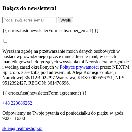
Dołącz do newslettera!
Wyślij
{{ errors.first('newsletterForm.subscriber_email') }}
Wyrażam zgodę na przetwarzanie moich danych osobowych w
postaci wprowadzonego przeze mnie adresu e-mail, w celach
marketingowych dotyczących wysyłania mi Newslettera, w zgodzie
i według zasad określonych w
Polityce prywatności
przez: NEXTM
Sp. z o.o. z siedzibą pod adresem: ul. Aleja Komisji Edukacji
Narodowej 36/112B 02-797 Warszawa, KRS: 0000556751, NIP:
9512392427, REGON: 361478696.
{{ errors.first('newsletterForm.agreement') }}
+48 223086262
Odpowiemy na Twoje pytania od poniedziałku do piątku w godz.
9:00 - 16:00
sklep@realmeshop.pl