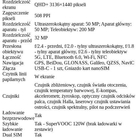
Rozdzielczość
QHD+ 3136×1440 pikseli
ekranu
Zagęszczenie
508 PPI
pikseli
Rozdzielczość
Ultraszerokokątny aparat: 50 MP; Aparat główny:
aparatu - tył
50 MP; Teleobiektyw: 200 MP
Rozdzielczość
32 MP
aparatu - przód
Przesłona
f/2.4 - przedni, f/2.0 - tylny ultraszerokokątny, f/1.8
obiektywu
- tylny aparat główny, f/2.6 - tylny teleobiektyw
Łączność
5G, LTE, Bluetooth 6.0, Wi-Fi, NFC
Nawigacja
GPS, BeiDou, GLONASS, Galileo, QZSS, NavlC
Złącza
USB-C - 1 szt, Gniazdo kart nanoSIM
Czytnik linii
W ekranie
papilarnych
Czujnik zbliżeniowy, czujnik światła otoczenia,
czujnik temperatury barwowej, E-kompas,
Czujniki
akcelerometr, żyroskop, optyczny czujnik odcisków
palca, czujnik Halla, laserowy czujnik ustawiania
ostrości, czujnik spektralny, pilot na podczerwień
Ładowanie
Tak
bezprzewodowe
Szybkie
Tak - SuperVOOC 120W (brak ładowarki w
ładowanie
zestawie)
Dual SIM
Tak