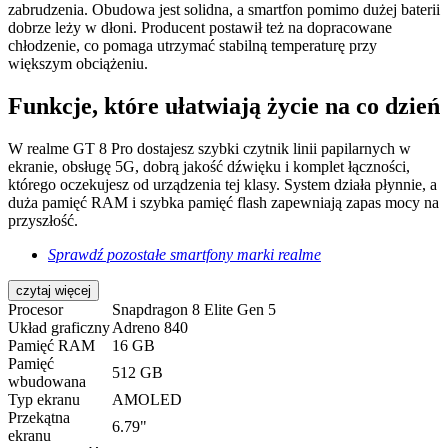
zabrudzenia. Obudowa jest solidna, a smartfon pomimo dużej baterii
dobrze leży w dłoni. Producent postawił też na dopracowane
chłodzenie, co pomaga utrzymać stabilną temperaturę przy
większym obciążeniu.
Funkcje, które ułatwiają życie na co dzień
W realme GT 8 Pro dostajesz szybki czytnik linii papilarnych w
ekranie, obsługę 5G, dobrą jakość dźwięku i komplet łączności,
którego oczekujesz od urządzenia tej klasy. System działa płynnie, a
duża pamięć RAM i szybka pamięć flash zapewniają zapas mocy na
przyszłość.
Sprawdź pozostałe smartfony marki realme
czytaj więcej
Procesor
Snapdragon 8 Elite Gen 5
Układ graficzny
Adreno 840
Pamięć RAM
16 GB
Pamięć
512 GB
wbudowana
Typ ekranu
AMOLED
Przekątna
6.79"
ekranu