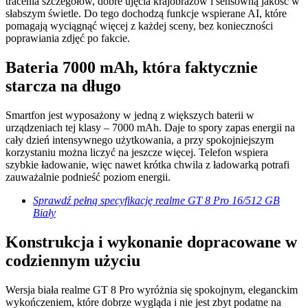
tracenia szczegółów, dobre ujęcia krajobrazów i sensowną jakość w
słabszym świetle. Do tego dochodzą funkcje wspierane AI, które
pomagają wyciągnąć więcej z każdej sceny, bez konieczności
poprawiania zdjęć po fakcie.
Bateria 7000 mAh, która faktycznie
starcza na długo
Smartfon jest wyposażony w jedną z większych baterii w
urządzeniach tej klasy – 7000 mAh. Daje to spory zapas energii na
cały dzień intensywnego użytkowania, a przy spokojniejszym
korzystaniu można liczyć na jeszcze więcej. Telefon wspiera
szybkie ładowanie, więc nawet krótka chwila z ładowarką potrafi
zauważalnie podnieść poziom energii.
Sprawdź pełną specyfikację realme GT 8 Pro 16/512 GB
Biały
Konstrukcja i wykonanie dopracowane w
codziennym użyciu
Wersja biała realme GT 8 Pro wyróżnia się spokojnym, eleganckim
wykończeniem, które dobrze wygląda i nie jest zbyt podatne na