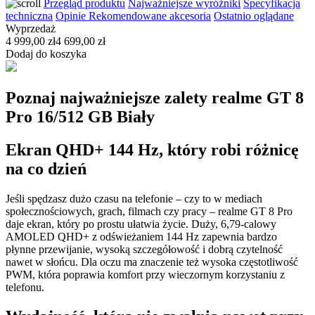
Przegląd produktu
Najważniejsze wyróżniki
Specyfikacja
techniczna
Opinie
Rekomendowane akcesoria
Ostatnio oglądane
Wyprzedaż
4 999,00 zł
4 699,00 zł
Dodaj do koszyka
Poznaj najważniejsze zalety realme GT 8
Pro 16/512 GB Biały
Ekran QHD+ 144 Hz, który robi różnicę
na co dzień
Jeśli spędzasz dużo czasu na telefonie – czy to w mediach
społecznościowych, grach, filmach czy pracy – realme GT 8 Pro
daje ekran, który po prostu ułatwia życie. Duży, 6,79-calowy
AMOLED QHD+ z odświeżaniem 144 Hz zapewnia bardzo
płynne przewijanie, wysoką szczegółowość i dobrą czytelność
nawet w słońcu. Dla oczu ma znaczenie też wysoka częstotliwość
PWM, która poprawia komfort przy wieczornym korzystaniu z
telefonu.