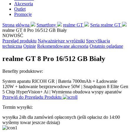
Akcesoria
Outlet
Promocje
Strona główna
Smartfony
realme GT
Seria realme GT
realme GT 8 Pro 16/512 GB Biały
NOWOŚĆ
Przegląd produktu
Najważniejsze wyróżniki
Specyfikacja
techniczna
Opinie
Rekomendowane akcesoria
Ostatnio oglądane
realme GT 8 Pro 16/512 GB Biały
Benefity produktowe:
System aparatu RICOH GR | Bateria 7000mAh + Ładowanie
120W + ładowanie bezprzewodowe 50W | Snapdragon 8 Elite Gen
5 Chip HyperVision+ Ai | Wymienna obudowa wyspy aparatów
Przewiń do Przeglądu Produktu
Termin wysyłki:
wysyłka 24h dla zamówień opłaconych
(jeśli opłacisz do 14:00
wyślemy towar jeszcze dzisiaj)