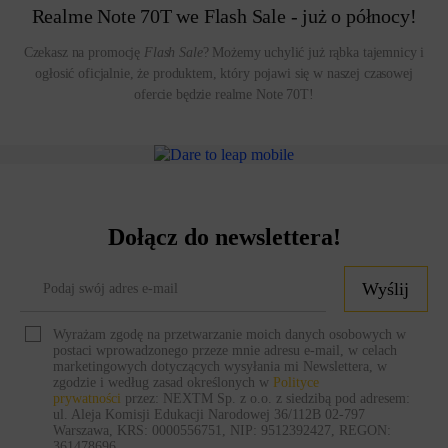
Realme Note 70T we Flash Sale - już o północy!
Czekasz na promocję
Flash Sale
? Możemy uchylić już rąbka tajemnicy i
ogłosić oficjalnie, że produktem, który pojawi się w naszej czasowej
ofercie będzie realme Note 70T!
Make it real
Dowiedz się więcej
Dołącz do newslettera!
Wyślij
Wyrażam zgodę na przetwarzanie moich danych osobowych w
postaci wprowadzonego przeze mnie adresu e-mail, w celach
marketingowych dotyczących wysyłania mi Newslettera, w
zgodzie i według zasad określonych w
Polityce
prywatności
przez: NEXTM Sp. z o.o. z siedzibą pod adresem:
ul. Aleja Komisji Edukacji Narodowej 36/112B 02-797
Warszawa, KRS: 0000556751, NIP: 9512392427, REGON:
361478696.