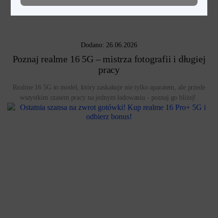
Dodano: 26.06.2026
Poznaj realme 16 5G – mistrza fotografii i długiej
pracy
Realme 16 5G to model, który zaskakuje nie tylko aparatem, ale przede
wszystkim czasem pracy na jednym ładowaniu - poznaj go bliżej!