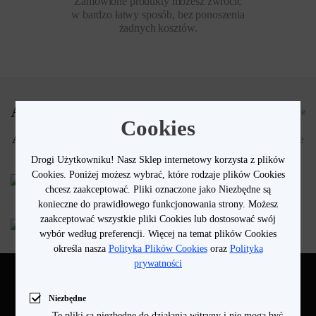
Zamówione produkty możesz zwrócić
w bardzo łatwy sposób, bez ponoszenia
żadnych kosztów.
Akcesoria
Pokaż wszystkie
Cookies
Audio
Smart Home
Inne
Drogi Użytkowniku! Nasz Sklep internetowy korzysta z plików
Cookies. Poniżej możesz wybrać, które rodzaje plików Cookies
chcesz zaakceptować. Pliki oznaczone jako Niezbędne są
konieczne do prawidłowego funkcjonowania strony. Możesz
zaakceptować wszystkie pliki Cookies lub dostosować swój
wybór według preferencji. Więcej na temat plików Cookies
określa nasza
Polityka Plików Cookies
oraz
Polityka
prywatności
Niezbędne
Sprawdź, jak
realme Link
współpracuje z
Te pliki są niezbędne do działania witryny i nie mogą być