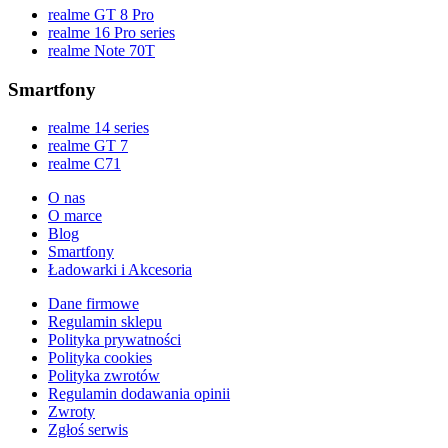
realme GT 8 Pro
realme 16 Pro series
realme Note 70T
Smartfony
realme 14 series
realme GT 7
realme C71
O nas
O marce
Blog
Smartfony
Ładowarki i Akcesoria
Dane firmowe
Regulamin sklepu
Polityka prywatności
Polityka cookies
Polityka zwrotów
Regulamin dodawania opinii
Zwroty
Zgłoś serwis