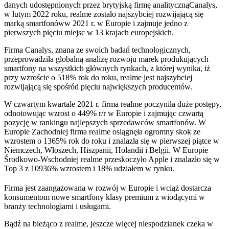
danych udostępnionych przez brytyjską firmę analitycznąCanalys,
w lutym 2022 roku, realme zostało najszybciej rozwijającą się
marką smartfonóww 2021 r. w Europie i zajmuje jedno z
pierwszych pięciu miejsc w 13 krajach europejskich.
Firma Canalys, znana ze swoich badań technologicznych,
przeprowadziła globalną analizę rozwoju marek produkujących
smartfony na wszystkich głównych rynkach, z której wynika, iż
przy wzroście o 518% rok do roku, realme jest najszybciej
rozwijającą się spośród pięciu największych producentów.
W czwartym kwartale 2021 r. firma realme poczyniła duże postępy,
odnotowując wzrost o 449% r/r w Europie i zajmując czwartą
pozycję w rankingu najlepszych sprzedawców smartfonów. W
Europie Zachodniej firma realme osiągnęła ogromny skok ze
wzrostem o 1365% rok do roku i znalazła się w pierwszej piątce w
Niemczech, Włoszech, Hiszpanii, Holandii i Belgii. W Europie
Środkowo-Wschodniej realme przeskoczyło Apple i znalazło się w
Top 3 z 10936% wzrostem i 18% udziałem w rynku.
Firma jest zaangażowana w rozwój w Europie i wciąż dostarcza
konsumentom nowe smartfony klasy premium z wiodącymi w
branży technologiami i usługami.
Bądź na bieżąco z realme, jeszcze więcej niespodzianek czeka w