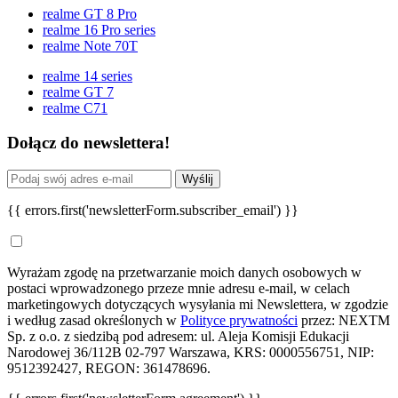
realme GT 8 Pro
realme 16 Pro series
realme Note 70T
realme 14 series
realme GT 7
realme C71
Dołącz do newslettera!
Wyślij
{{ errors.first('newsletterForm.subscriber_email') }}
Wyrażam zgodę na przetwarzanie moich danych osobowych w
postaci wprowadzonego przeze mnie adresu e-mail, w celach
marketingowych dotyczących wysyłania mi Newslettera, w zgodzie
i według zasad określonych w
Polityce prywatności
przez: NEXTM
Sp. z o.o. z siedzibą pod adresem: ul. Aleja Komisji Edukacji
Narodowej 36/112B 02-797 Warszawa, KRS: 0000556751, NIP:
9512392427, REGON: 361478696.