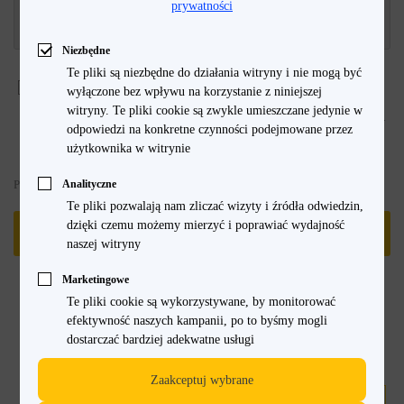
prywatności
Niezbędne
Te pliki są niezbędne do działania witryny i nie mogą być
Oświadczam, że zapoznałem się i akceptuję treść
Regulaminu Sklepu
,
wyłączone bez wpływu na korzystanie z niniejszej
Regulaminu Zamieszczania Opinii
oraz
Polityki prywatności
sklepu
witryny. Te pliki cookie są zwykle umieszczane jedynie w
internetowego prowadzonego przez NextM Sp. z o.o. z siedzibą pod adresem ul.
odpowiedzi na konkretne czynności podejmowane przez
Komisji Edukacji Narodowej 36/112B, 02-797 Warszawa, KRS: 0000556751,
użytkownika w witrynie
NIP: 9512392427, REGON: 361478696
Analityczne
Pola oznaczone gwiazdką (*) są wymagane
Te pliki pozwalają nam zliczać wizyty i źródła odwiedzin,
dzięki czemu możemy mierzyć i poprawiać wydajność
WYŚLIJ
naszej witryny
Marketingowe
Te pliki cookie są wykorzystywane, by monitorować
efektywność naszych kampanii, po to byśmy mogli
dostarczać bardziej adekwatne usługi
Dołącz do newslettera!
Zaakceptuj wybrane