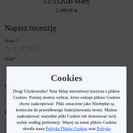
12/512GB szary
2 499,00 zł
Napisz recenzję
Ocena
Tytuł
Cookies
Imię
Drogi Użytkowniku! Nasz Sklep internetowy korzysta z plików
Cookies. Poniżej możesz wybrać, które rodzaje plików Cookies
chcesz zaakceptować. Pliki oznaczone jako Niezbędne są
konieczne do prawidłowego funkcjonowania strony. Możesz
Komentarz
zaakceptować wszystkie pliki Cookies lub dostosować swój
wybór według preferencji. Więcej na temat plików Cookies
określa nasza
Polityka Plików Cookies
oraz
Polityka