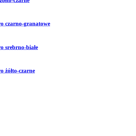
żółto-czarne
ro czarno-granatowe
o srebrno-białe
o żółto-czarne