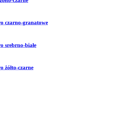
żółto-czarne
ro czarno-granatowe
o srebrno-białe
o żółto-czarne