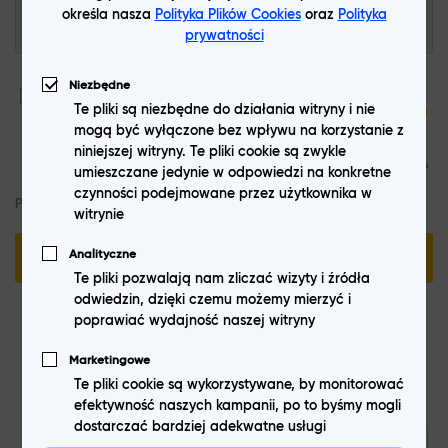
określa nasza
Polityka Plików Cookies
oraz
Polityka
prywatności
Niezbędne
Oświadczam, że zapoznałem się i akceptuję treść
Regulaminu
Te pliki są niezbędne do działania witryny i nie
Sklepu
,
Regulaminu Zamieszczania Opinii
oraz
Polityki prywatności
mogą być wyłączone bez wpływu na korzystanie z
sklepu internetowego prowadzonego przez NextM Sp. z o.o. z
siedzibą pod adresem ul. Komisji Edukacji Narodowej 36/112B, 02-
niniejszej witryny. Te pliki cookie są zwykle
797 Warszawa, KRS: 0000556751, NIP: 9512392427, REGON: 361478696
umieszczane jedynie w odpowiedzi na konkretne
czynności podejmowane przez użytkownika w
Pola oznaczone gwiazdką (*) są wymagane
witrynie
Analityczne
WYŚLIJ
Te pliki pozwalają nam zliczać wizyty i źródła
odwiedzin, dzięki czemu możemy mierzyć i
poprawiać wydajność naszej witryny
Marketingowe
Te pliki cookie są wykorzystywane, by monitorować
Dołącz do newslettera!
efektywność naszych kampanii, po to byśmy mogli
dostarczać bardziej adekwatne usługi