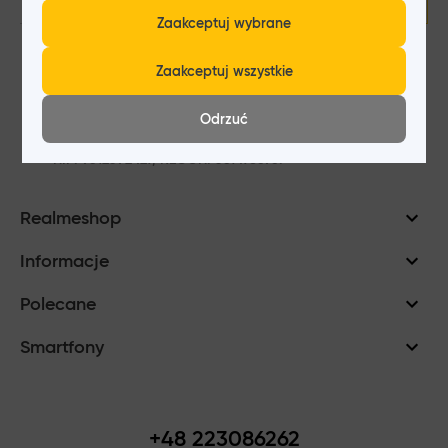
Wyślij
Zaakceptuj wybrane
Wyrażam zgodę na przetwarzanie moich danych
osobowych w postaci wprowadzonego przeze mnie
Zaakceptuj wszystkie
adresu e-mail, w celach marketingowych dotyczących
wysyłania mi Newslettera, w zgodzie i według zasad
określonych w
Polityce prywatności
przez: NEXTM Sp. z
Odrzuć
o.o. z siedzibą pod adresem: ul. Aleja Komisji Edukacji
Narodowej 36/112B 02-797 Warszawa, KRS: 0000556751,
NIP: 9512392427, REGON: 361478696.
Realmeshop
Informacje
Polecane
Smartfony
+48 223086262