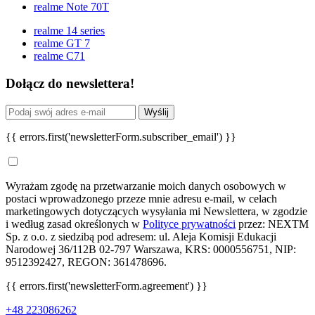
realme Note 70T
realme 14 series
realme GT 7
realme C71
Dołącz do newslettera!
Wyślij
{{ errors.first('newsletterForm.subscriber_email') }}
Wyrażam zgodę na przetwarzanie moich danych osobowych w
postaci wprowadzonego przeze mnie adresu e-mail, w celach
marketingowych dotyczących wysyłania mi Newslettera, w zgodzie
i według zasad określonych w
Polityce prywatności
przez: NEXTM
Sp. z o.o. z siedzibą pod adresem: ul. Aleja Komisji Edukacji
Narodowej 36/112B 02-797 Warszawa, KRS: 0000556751, NIP:
9512392427, REGON: 361478696.
{{ errors.first('newsletterForm.agreement') }}
+48 223086262