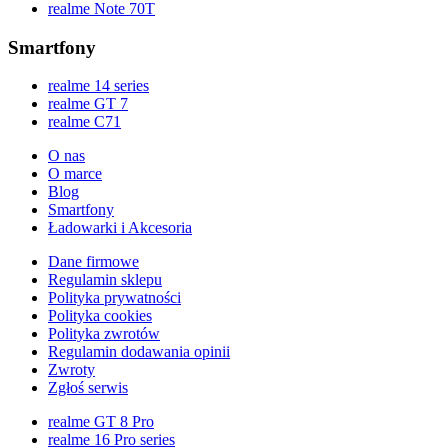
realme Note 70T
Smartfony
realme 14 series
realme GT 7
realme C71
O nas
O marce
Blog
Smartfony
Ładowarki i Akcesoria
Dane firmowe
Regulamin sklepu
Polityka prywatności
Polityka cookies
Polityka zwrotów
Regulamin dodawania opinii
Zwroty
Zgłoś serwis
realme GT 8 Pro
realme 16 Pro series