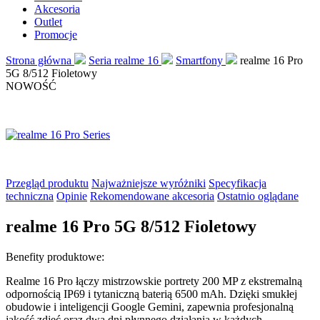
Akcesoria
Outlet
Promocje
Strona główna
Seria realme 16
Smartfony
realme 16 Pro
5G 8/512 Fioletowy
NOWOŚĆ
Przegląd produktu
Najważniejsze wyróżniki
Specyfikacja
techniczna
Opinie
Rekomendowane akcesoria
Ostatnio oglądane
realme 16 Pro 5G 8/512 Fioletowy
Benefity produktowe:
Realme 16 Pro łączy mistrzowskie portrety 200 MP z ekstremalną
odpornością IP69 i tytaniczną baterią 6500 mAh. Dzięki smukłej
obudowie i inteligencji Google Gemini, zapewnia profesjonalną
jakość zdjęć oraz dwa dni płynnego działania w każdych