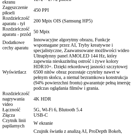
ekranu
Zagęszczenie
450 PPI
pikseli
Rozdzielczość
200 Mpix OIS (Samsung HP5)
aparatu - tył
Rozdzielczość
50 Mpix
aparatu - przód
Innowacyjne algorytmy obrazu, Funkcje
Dodatkowe
wspomagane przez AI, Tryby kreatywne i
cechy aparatu
specjalistyczne, Zaawansowane możliwości wideo
Ultrapłynny panel AMOLED 144 Hz, który
zapewnia nieskazitelną ostrość i żywe kolory
HDR10+. Dzięki rekordowej jasności szczytowej
Wyświetlacz
6500 nitów obraz pozostaje czytelny nawet w
pełnym słońcu, a niemal bezramkowa konstrukcja
(94% powierzchni frontu) gwarantuje pełną imersję
podczas oglądania filmów i grania.
Rozdzielczość
nagrywania
4K HDR
video
Łączność
5G, Wi-Fi 6, Blutooth 5.4
Złącza
USB-C
Czytnik linii
W ekranie
papilarnych
Czujnik światła z analizą AI, ProDepth Bokeh,