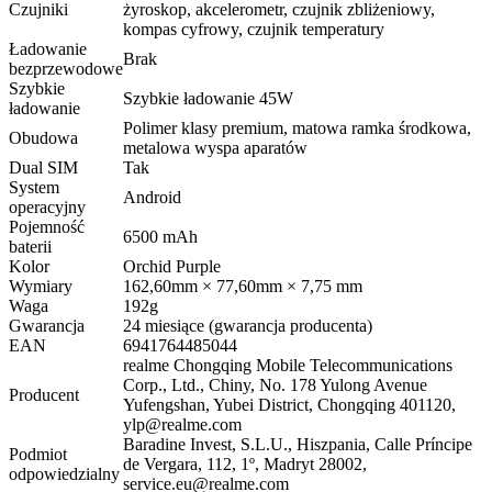
Czujniki
żyroskop, akcelerometr, czujnik zbliżeniowy,
kompas cyfrowy, czujnik temperatury
Ładowanie
Brak
bezprzewodowe
Szybkie
Szybkie ładowanie 45W
ładowanie
Polimer klasy premium, matowa ramka środkowa,
Obudowa
metalowa wyspa aparatów
Dual SIM
Tak
System
Android
operacyjny
Pojemność
6500 mAh
baterii
Kolor
Orchid Purple
Wymiary
162,60mm × 77,60mm × 7,75 mm
Waga
192g
Gwarancja
24 miesiące (gwarancja producenta)
EAN
6941764485044
realme Chongqing Mobile Telecommunications
Corp., Ltd., Chiny, No. 178 Yulong Avenue
Producent
Yufengshan, Yubei District, Chongqing 401120,
ylp@realme.com
Baradine Invest, S.L.U., Hiszpania, Calle Príncipe
Podmiot
de Vergara, 112, 1º, Madryt 28002,
odpowiedzialny
service.eu@realme.com