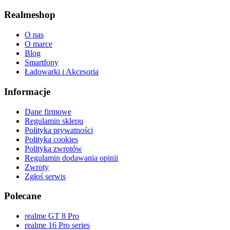
Realmeshop
O nas
O marce
Blog
Smartfony
Ładowarki i Akcesoria
Informacje
Dane firmowe
Regulamin sklepu
Polityka prywatności
Polityka cookies
Polityka zwrotów
Regulamin dodawania opinii
Zwroty
Zgłoś serwis
Polecane
realme GT 8 Pro
realme 16 Pro series