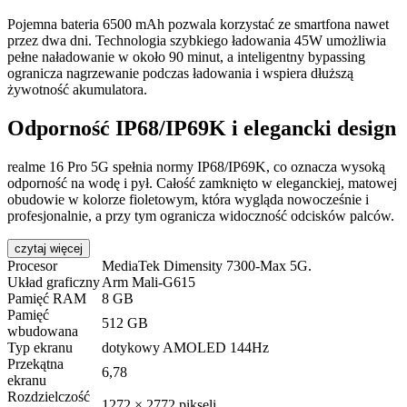
Pojemna bateria 6500 mAh pozwala korzystać ze smartfona nawet
przez dwa dni. Technologia szybkiego ładowania 45W umożliwia
pełne naładowanie w około 90 minut, a inteligentny bypassing
ogranicza nagrzewanie podczas ładowania i wspiera dłuższą
żywotność akumulatora.
Odporność IP68/IP69K i elegancki design
realme 16 Pro 5G spełnia normy IP68/IP69K, co oznacza wysoką
odporność na wodę i pył. Całość zamknięto w eleganckiej, matowej
obudowie w kolorze fioletowym, która wygląda nowocześnie i
profesjonalnie, a przy tym ogranicza widoczność odcisków palców.
czytaj więcej
Procesor
MediaTek Dimensity 7300-Max 5G.
Układ graficzny
Arm Mali-G615
Pamięć RAM
8 GB
Pamięć
512 GB
wbudowana
Typ ekranu
dotykowy AMOLED 144Hz
Przekątna
6,78
ekranu
Rozdzielczość
1272 × 2772 pikseli