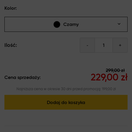
Kolor:
Czarny
Ilość:
-
+
299,00 zł
229,00 zł
Cena sprzedaży:
Najniższa cena w okresie 30 dni przed promocją: 199,00 zł
Dodaj do koszyka