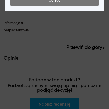
Odrzuć
Calle Príncipe de Vergara, 112, 1º,
Madryt 28002, service.eu@realme.com
Informacje o
bezpieczeństwie
Przewiń do góry
Opinie
Posiadasz ten produkt?
Podziel się z innymi swoją opinią i pomóż im
podjąć decyzję!
Napisz recenzję