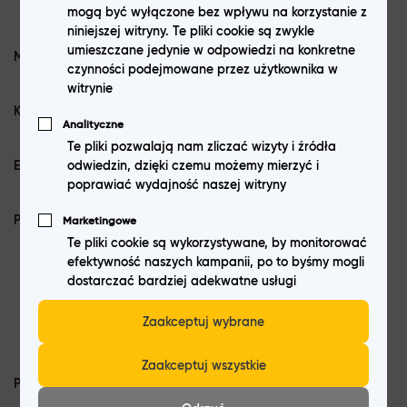
mogą być wyłączone bez wpływu na korzystanie z
niniejszej witryny. Te pliki cookie są zwykle
umieszczane jedynie w odpowiedzi na konkretne
Model
Buds Air 7
czynności podejmowane przez użytkownika w
witrynie
Kolor
Czarny
Analityczne
Te pliki pozwalają nam zliczać wizyty i źródła
odwiedzin, dzięki czemu możemy mierzyć i
EAN
6941764464100
poprawiać wydajność naszej witryny
Producent
realme Chongqing Mobile
Marketingowe
Te pliki cookie są wykorzystywane, by monitorować
Telecommunications Corp., Ltd., Chiny,
efektywność naszych kampanii, po to byśmy mogli
No. 178 Yulong Avenue Yufengshan,
dostarczać bardziej adekwatne usługi
Yubei District, Chongqing 401120,
Zaakceptuj wybrane
ylp@realme.com
Zaakceptuj wszystkie
Podmiot odpowiedzialny
Baradine Invest, S.L.U., Hiszpania,