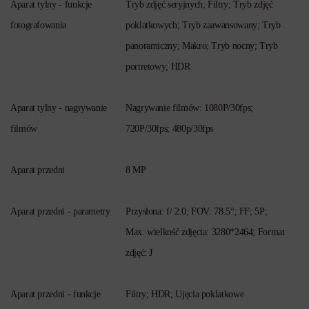
Aparat tylny - funkcje
Tryb zdjęć seryjnych; Filtry; Tryb zdjęć
fotografowania
poklatkowych; Tryb zaawansowany; Tryb
panoramiczny; Makro; Tryb nocny; Tryb
portretowy; HDR
Aparat tylny - nagrywanie
Nagrywanie filmów: 1080P/30fps;
filmów
720P/30fps; 480p/30fps
Aparat przedni
8 MP
Aparat przedni - parametry
Przysłona: f/ 2.0; FOV: 78.5°; FF; 5P;
Max. wielkość zdjęcia: 3280*2464; Format
zdjęć: J
Aparat przedni - funkcje
Filtry; HDR; Ujęcia poklatkowe