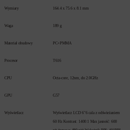
Wymiary
164.4 x 75.6 x 8.1 mm
Waga
189 g
Materiał obudowy
PC+PMMA
Procesor
T616
CPU
Octa-core, 12nm, do 2.0GHz
GPU
G57
Wyświetlacz
Wyświetlacz LCD 6"6 cala z odświeżaniem
60 Hz Kontrast: 1400:1 Max jasność: 600