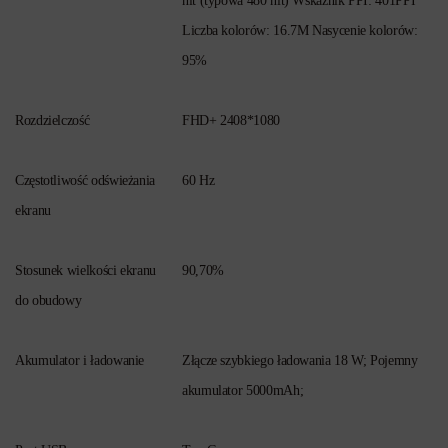
nit (typowa 480 nit) Wskażnik PPI: 401PPI
Liczba kolorów: 16.7M Nasycenie kolorów:
95%
Rozdzielczość
FHD+ 2408*1080
Częstotliwość odświeżania
60 Hz
ekranu
Stosunek wielkości ekranu
90,70%
do obudowy
Akumulator i ładowanie
Złącze szybkiego ładowania 18 W; Pojemny
akumulator 5000mAh;