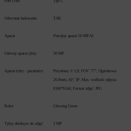
Port USB
Typ C
Odwrotne ładowanie
TAK
Aparat
Potrójny aparat 50 MP AI
Główny aparat tylny
50 MP
Aparat tylny - parametry
Przysłona: f/ 1,8; FOV: 77°; Ogniskowa:
26.8mm; AF; 5P; Max. wielkość zdjęcia:
8160*6144; Format zdjęć: JPG
Kolor
Glowing Green
Tylny obiektyw do zdjęć
2 MP