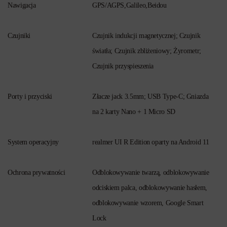
Nawigacja
GPS/AGPS,Galileo,Beidou
Czujniki
Czujnik indukcji magnetycznej; Czujnik
światła; Czujnik zbliżeniowy; Żyrometr;
Czujnik przyspieszenia
Porty i przyciski
Złacze jack 3.5mm; USB Type-C; Gniazda
na 2 karty Nano + 1 Micro SD
System operacyjny
realmer UI R Edition oparty na Android 11
Ochrona prywatności
Odblokowywanie twarzą, odblokowywanie
odciskiem palca, odblokowywanie hasłem,
odblokowywanie wzorem, Google Smart
Lock