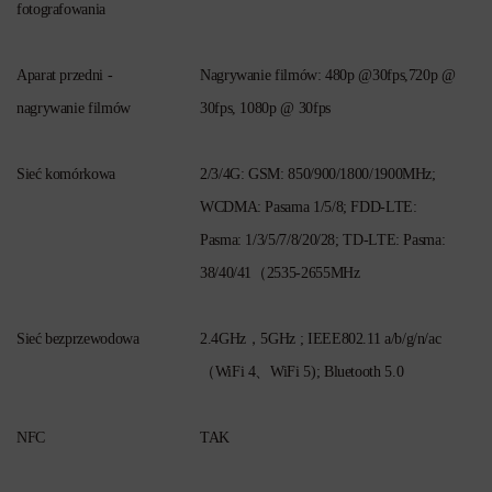
fotografowania
Aparat przedni -
Nagrywanie filmów: 480p @30fps,720p @
nagrywanie filmów
30fps, 1080p @ 30fps
Sieć komórkowa
2/3/4G: GSM: 850/900/1800/1900MHz;
WCDMA: Pasama 1/5/8; FDD-LTE:
Pasma: 1/3/5/7/8/20/28; TD-LTE: Pasma:
38/40/41（2535-2655MHz
Sieć bezprzewodowa
2.4GHz，5GHz ; IEEE802.11 a/b/g/n/ac
（WiFi 4、WiFi 5); Bluetooth 5.0
NFC
TAK