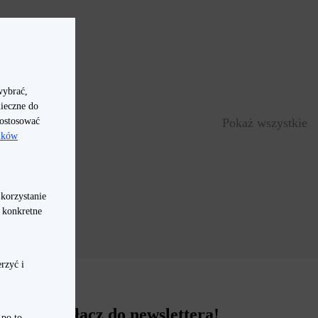
wybrać,
nieczne do
dostosować
Pokaż wszystkie
lików
 korzystanie
a konkretne
rzyć i
Dołącz do newslettera!
 po to