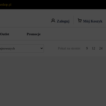
eshop.pl
Mój Koszyk
Zaloguj
Outlet
Promocje
Pokaż na stronie:
9
12
24