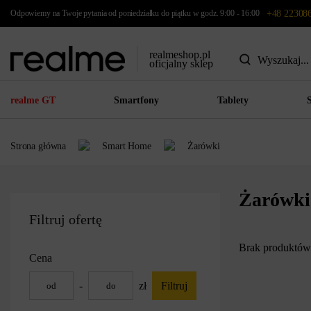
Odpowiemy na Twoje pytania od poniedziałku do piątku w godz. 9:00 - 16:00
+48 22308
realmeshop.pl
oficjalny sklep
realme GT
Smartfony
Tablety
Strona główna
Smart Home
Żarówki
Żarówki
Filtruj ofertę
Brak produktów 
Cena
-
zł