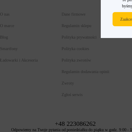
byśmy
O nas
Dane firmowe
Zaakce
O marce
Regulamin sklepu
Blog
Polityka prywatności
Smartfony
Polityka cookies
Ładowarki i Akcesoria
Polityka zwrotów
Regulamin dodawania opinii
Zwroty
Zgłoś serwis
+48 223086262
Odpowiemy na Twoje pytania od poniedziałku do piątku w godz. 9:00 - 