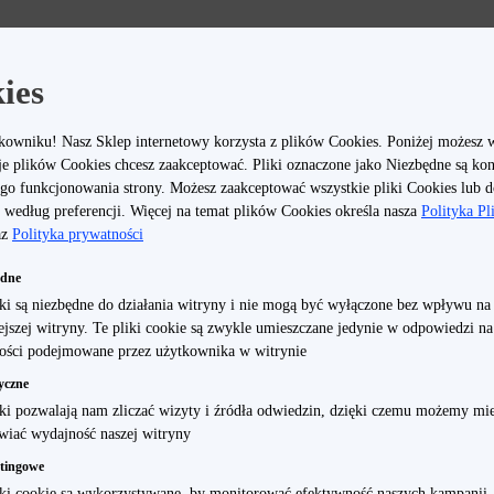
ies
kowniku! Nasz Sklep internetowy korzysta z plików Cookies. Poniżej możesz 
je plików Cookies chcesz zaakceptować. Pliki oznaczone jako Niezbędne są ko
 Home
Inne
go funkcjonowania strony. Możesz zaakceptować wszystkie pliki Cookies lub 
według preferencji. Więcej na temat plików Cookies określa nasza
Polityka P
az
Polityka prywatności
ędne
iki są niezbędne do działania witryny i nie mogą być wyłączone bez wpływu na
iejszej witryny. Te pliki cookie są zwykle umieszczane jedynie w odpowiedzi n
ości podejmowane przez użytkownika w witrynie
yczne
iki pozwalają nam zliczać wizyty i źródła odwiedzin, dzięki czemu możemy mie
wiać wydajność naszej witryny
tingowe
Polecane
Smartfony
iki cookie są wykorzystywane, by monitorować efektywność naszych kampanii,