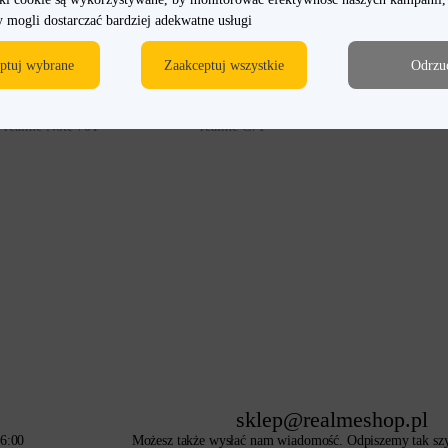
 mogli dostarczać bardziej adekwatne usługi
realme GT 8 Pro
realme 14 series
ptuj wybrane
Zaakceptuj wszystkie
Odrzu
realme 16 Pro series
realme GT 7
realme Note 70T
realme C71
sklep@realmeshop.pl
16:00
Możesz także wysłać nam wiadomość. Odpiszemy tak szyb