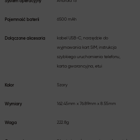
System operacyjny
Android 15
kontrastu.
Sprawdź też realme GT 7 Pro 12/256
Pojemność baterii
GB pomarańczowy
6500 mAh
Zobacz smartfony realme i wybierz
model dla siebie
Dołączone akcesoria
kabel USB-C, narzędzie do
wyjmowania kart SIM, instrukcja
szybkiego uruchomienia telefonu,
karta gwarancyjna, etui
Kolor
Szary
Wymiary
162.45mm x 76.89mm x 8.55mm
Waga
222.8g