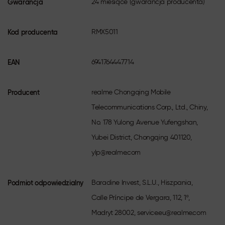
Gwarancja
24 miesiące (gwarancja producenta)
Kod producenta
RMX5011
EAN
6941764447714
Producent
realme Chongqing Mobile
Telecommunications Corp., Ltd., Chiny,
No. 178 Yulong Avenue Yufengshan,
Yubei District, Chongqing 401120,
ylp@realme.com
Podmiot odpowiedzialny
Baradine Invest, S.L.U., Hiszpania,
Calle Príncipe de Vergara, 112, 1º,
Madryt 28002, service.eu@realme.com