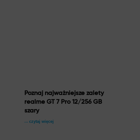
Poznaj najważniejsze zalety
realme GT 7 Pro 12/256 GB
szary
czytaj więcej
Najjaśniejszy wyświetlacz
wśród flagowców (6000 nitów)